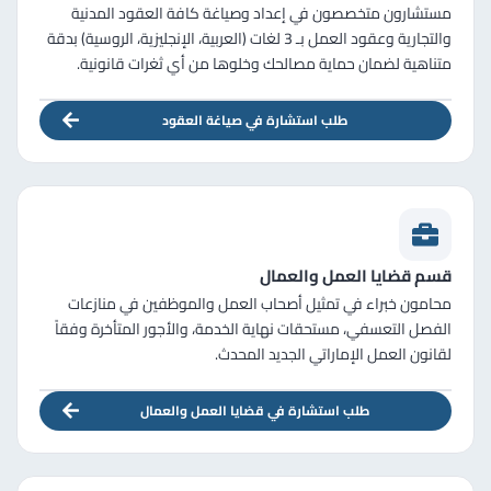
مستشارون متخصصون في إعداد وصياغة كافة العقود المدنية
والتجارية وعقود العمل بـ 3 لغات (العربية، الإنجليزية، الروسية) بدقة
متناهية لضمان حماية مصالحك وخلوها من أي ثغرات قانونية.
طلب استشارة في صياغة العقود
قسم قضايا العمل والعمال
محامون خبراء في تمثيل أصحاب العمل والموظفين في منازعات
الفصل التعسفي، مستحقات نهاية الخدمة، والأجور المتأخرة وفقاً
لقانون العمل الإماراتي الجديد المحدث.
طلب استشارة في قضايا العمل والعمال