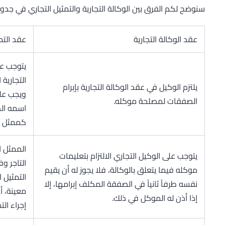
سنوضح لكم الفرق بين الوكالة التجارية والتمثيل التجاري في جدول
عقد الوكالة التجارية
عقد التم
يتوجب عل
التجارية
يلتزم الوكيل في عقد الوكالة التجارية بإبرام
ويجب علي
الصفقات لمصلحة موكله.
اسمه الك
كممثل ت
الممثل ا
يتوجب على الوكيل التجاري الالتزام بتعليمات
التاجر 
موكله فيما يتعلق بالوكالة، فلا يجوز له أن يقيم
التمثيل 
نفسه طرفاً ثانياً في الصفقة المكلف إبرامها، إلا
معينة، أ
إذا أذن له الموكل في ذلك.
إجراء الت