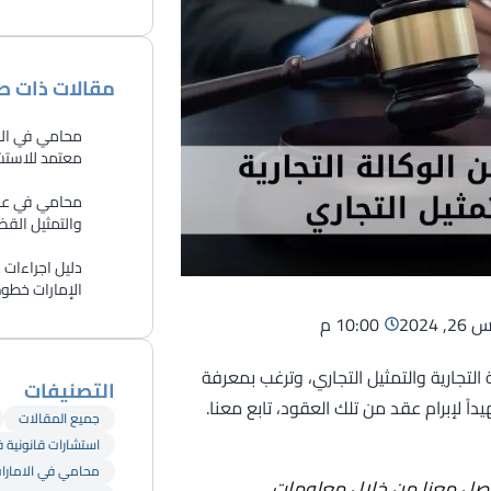
مقالات ذات ص
محامي في الش
معتمد للاستشا
​محامي في عجم
والتمثيل القض
دليل اجراءات
الإمارات خطوة ب
2024
10:00 م
التجارية والتمثيل التجاري، وترغب بمعرفة
التصنيفات
داً لإبرام عقد من تلك العقود، تابع معنا.
جميع المقالات
استشارات قانونية 
محامي في الامارا
اصل معنا من خلال معلومات