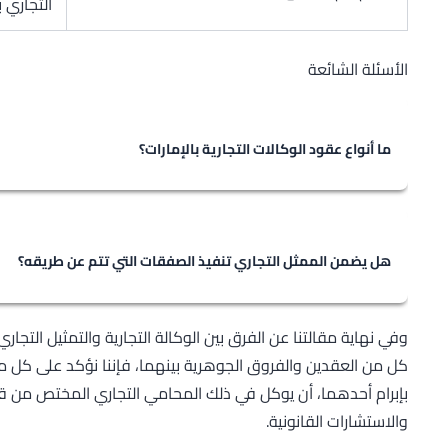
التجاري 
الأسئلة الشائعة
ما أنواع عقود الوكالات التجارية بالإمارات؟
إن أنواع عقود الوكالات التجارية بالإمارات هي الوكالة بالعمول
بالعمولة: عقد يتعهد بمقتضاه الوكيل أن يجري باسمه تصرفاً 
يتقاضاها من الموكل، بينما وكالة العقود: عقد يلتزم بموجبه 
هل يضمن الممثل التجاري تنفيذ الصفقات التي تتم عن طريقه؟
منطقة نشاط معين بالسعي والتفاوض لإبرام الصفقات لمصلحة
نص قانون المعاملات التجارية الإماراتي على أن الممثل التجار
وفي نهاية مقالتنا عن الفرق بين الوكالة التجارية والتمثيل التجا
طريقه، إلا إذا تحمل هذا الضمان صراحةً، أو كان مما يقضي ب
كل من العقدين والفروق الجوهرية بينهما، فإننا نؤكد على كل من
نشاطه التجاري.
بإبرام أحدهما، أن يوكل في ذلك المحامي التجاري المختص من قبل
والاستشارات القانونية.