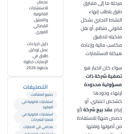
عجمان
مرحلة ما إلى مفترق
للاستشارات
طرق يتطلب إنهاء
القانونية
النشاط التجاري بشكل
والتمثيل
القضائي
قانوني منظم، أو نقل
الفوري
ملكيته لتحقيق
دليل اجراءات
مكاسب مالية وإعادة
عمل توكيل
هيكلة الاستثمارات.
طلاق في
الإمارات خطوة
سواء كان الخيار هو
بخطوة 2026
تصفية شركة ذات
مسؤولية محدودة
التصنيفات
لإنهاء وجودها
جميع المقالات
كشخص اعتباري، أو
استشارات قانونية في
العقود
إبرام
عقد بيع شركة
(أو
استشارات قانونية في
حصص منها) للاستفادة
قضايا الشركات
من أصولها ونقلها
محامي في الامارات
استشارات قانونية في