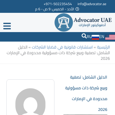
خطي
971-502235454+
info@advocator.ae
الأحد - الخميس: 9 ص - 6 م
لى
لمحتوى
RU
EN
الرئيسية
»
استشارات قانونية في قضايا الشركات
»
الدليل
الشامل: تصفية وبيع شركة ذات مسؤولية محدودة في الإمارات
2026
الدليل الشامل: تصفية
وبيع شركة ذات مسؤولية
محدودة في الإمارات
2026