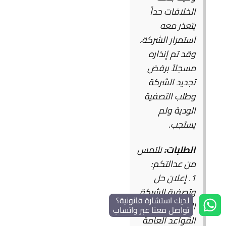
الخلافات حداً
يتعذر معه
استمرار الشركة،
وقد تم إنذاره
مسجلاً برفض
تجديد الشركة
وطلب التصفية
الودية ولم
يستجب.
الطلبات:
نلتمس
من عدالتكم:
1. إعلان حل
وتصفية الشركة
لديك استشارة قانونية؟
المذكورة وفق
تواصل معنا عبر واتساب
القواعد العامة