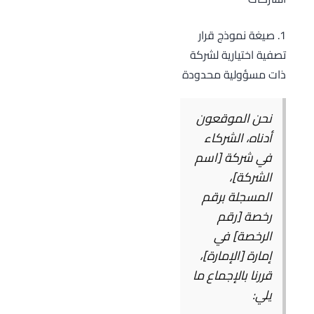
1. صيغة نموذج قرار
تصفية اختيارية لشركة
ذات مسؤولية محدودة
نحن الموقعون
أدناه، الشركاء
في شركة [اسم
الشركة]،
المسجلة برقم
رخصة [رقم
الرخصة] في
إمارة [الإمارة]،
قررنا بالإجماع ما
يلي: