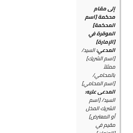
إلى مقام
محكمة [اسم
المحكمة]
الموقرة في
[الإمارة]
المدعي:
السيد/
[اسم الشريك]
ممثلاً
بالمحامي/
[اسم المحامي]
المدعى عليه:
السيد/ [اسم
الشريك المخل
أو المعترض]
مقيم في