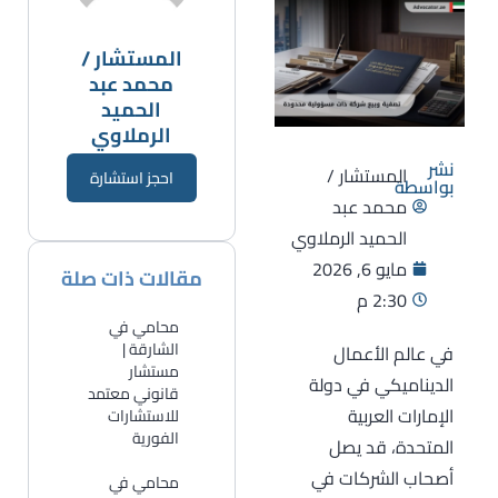
المستشار /
محمد عبد
الحميد
الرملاوي
نشر
المستشار /
احجز استشارة
بواسطة
محمد عبد
الحميد الرملاوي
مايو 6, 2026
مقالات ذات صلة
2:30 م
محامي في
الشارقة |
في عالم الأعمال
مستشار
الديناميكي في دولة
قانوني معتمد
الإمارات العربية
للاستشارات
الفورية
المتحدة، قد يصل
أصحاب الشركات في
​محامي في