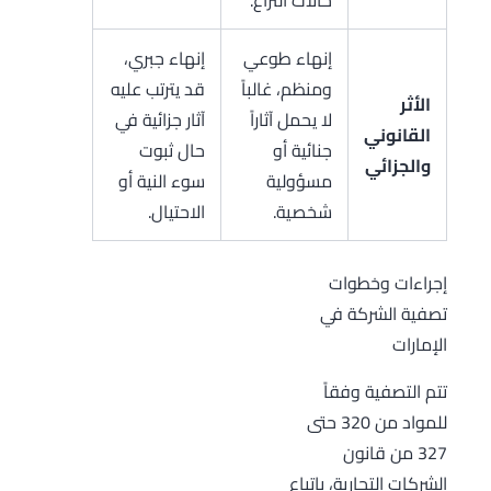
حالات النزاع.
إنهاء طوعي
إنهاء جبري،
ومنظم، غالباً
قد يترتب عليه
الأثر
لا يحمل آثاراً
آثار جزائية في
القانوني
جنائية أو
حال ثبوت
والجزائي
مسؤولية
سوء النية أو
شخصية.
الاحتيال.
إجراءات وخطوات
تصفية الشركة في
الإمارات
تتم التصفية وفقاً
للمواد من 320 حتى
327 من قانون
الشركات التجارية، باتباع