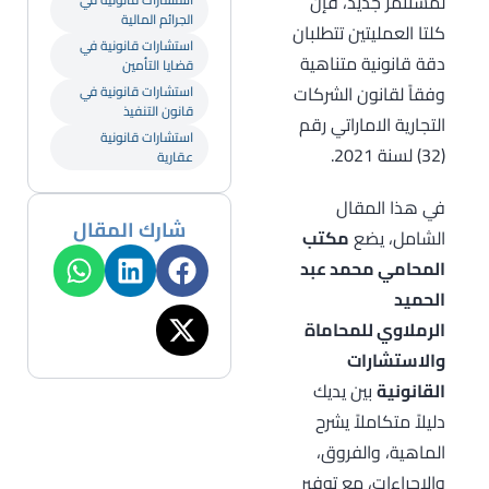
لمستثمر جديد، فإن
الجرائم المالية
كلتا العمليتين تتطلبان
استشارات قانونية في
دقة قانونية متناهية
قضايا التأمين
وفقاً لقانون الشركات
استشارات قانونية في
قانون التنفيذ
التجارية الاماراتي رقم
استشارات قانونية
(32) لسنة 2021.
عقارية
في هذا المقال
شارك المقال
الشامل، يضع
مكتب
المحامي ﻣﺤﻤﺪ ﻋﺒﺪ
اﻟﺤﻤﻴﺪ
اﻟﺮﻣﻼوي للمحاماة
والاستشارات
القانونية
بين يديك
دليلاً متكاملاً يشرح
الماهية، والفروق،
والإجراءات، مع توفير