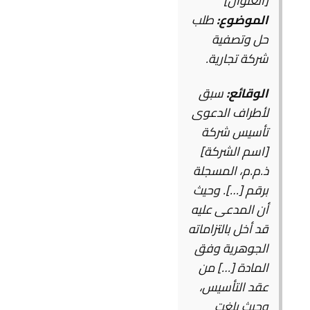
[العنوان]
الموضوع:
طلب
حل وتصفية
شركة تجارية.
الوقائع:
سبق
لأطراف الدعوى
تأسيس شركة
[اسم الشركة]
ذ.م.م، المسجلة
برقم […]. وحيث
أن المدعى عليه
قد أخل بالتزاماته
الجوهرية وفق
المادة […] من
عقد التأسيس،
وحيث بلغت