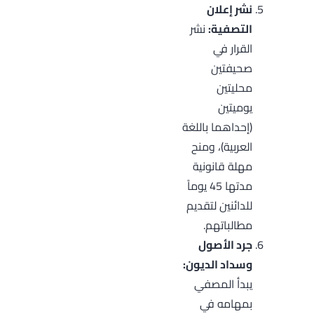
نشر إعلان
التصفية:
نشر
القرار في
صحيفتين
محليتين
يوميتين
(إحداهما باللغة
العربية)، ومنح
مهلة قانونية
مدتها 45 يوماً
للدائنين لتقديم
مطالباتهم.
جرد الأصول
وسداد الديون:
يبدأ المصفي
بمهامه في