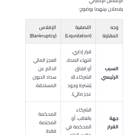
الإفلاس الإماراتي
يفصلان بينهما بوضوح:
وجه
التصفية
الإفلاس
المقارنة
(Liquidation)
(Bankruptcy)
قرار إداري،
انتهاء المدة،
العجز المالي
السبب
أو اتفاق
الدائم عن
الرئيسي
الشركاء (لا
سداد الديون
يُشترط وجود
المستحقة.
عجز مالي).
الشركاء
المحكمة
جهة
بالغالب، أو
المختصة
القرار
المحكمة في
فقط.