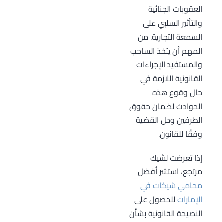
العقوبات الجنائية
صحة التوقيع
والتأثير السلبي على
والمعلومات
السمعة التجارية. من
المدونة على
المهم أن يتخذ الساحب
الشيك.
والمستفيد الإجراءات
القانونية اللازمة في
حال وقوع هذه
الحوادث لضمان حقوق
الطرفين وحل القضية
وفقًا للقانون.
إذا تعرضت لشيك
مرتجع، استشر أفضل
محامي شيكات في
الإمارات
للحصول على
النصيحة القانونية بشأن