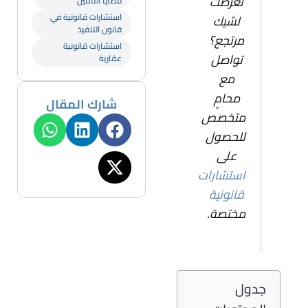
تعرضت
قضايا التأمين
استشارات قانونية في
لشيك
قانون التنفيذ
مرتجع؟
استشارات قانونية
تواصل
عقارية
مع
محامٍ
شارك المقال
متخصص
للحصول
على
استشارات
قانونية
مختصة.
جدول