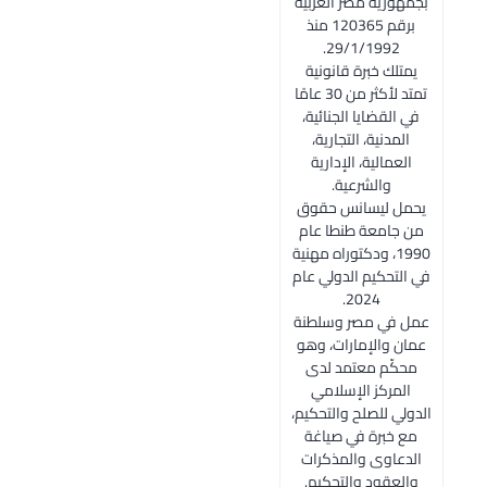
بجمهورية مصر العربية
برقم 120365 منذ
29/1/1992.
يمتلك خبرة قانونية
تمتد لأكثر من 30 عامًا
في القضايا الجنائية،
المدنية، التجارية،
العمالية، الإدارية
والشرعية.
يحمل ليسانس حقوق
من جامعة طنطا عام
1990، ودكتوراه مهنية
في التحكيم الدولي عام
2024.
عمل في مصر وسلطنة
عمان والإمارات، وهو
محكّم معتمد لدى
المركز الإسلامي
الدولي للصلح والتحكيم،
مع خبرة في صياغة
الدعاوى والمذكرات
والعقود والتحكيم.