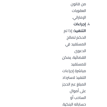
من قانون
العقوبات
الإماراتي.
إجراءات
التنفيذ:
إذا تم
الحكم لصالح
المستفيد في
الدعوى
القضائية، يمكن
للمستفيد
مباشرة إجراءات
التنفيذ لاسترداد
المبلغ عبر الحجز
على أموال
الساحب أو
حساباته البنكية.