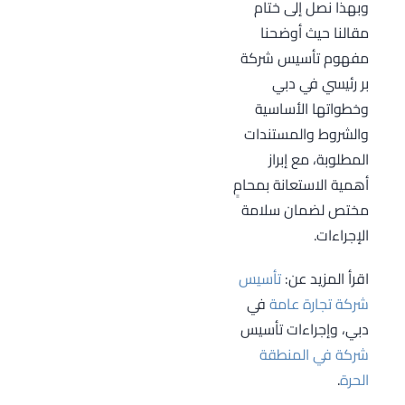
وفقًا لقوائم
وبهذا نصل إلى ختام
شركة بر رئيسي
الجهات.
الأنشطة
مقالنا حيث أوضحنا
وصول مباشر
المسموح بها.
مفهوم تأسيس شركة
للسوق المحلي،
بر رئيسي في دبي
اعتراف رسمي
وخطواتها الأساسية
أمام الجهات
والشروط والمستندات
والبنوك، مرونة
المطلوبة، مع إبراز
أكبر في التوظيف
أهمية الاستعانة بمحامٍ
والتوسع، وإطار
مختص لضمان سلامة
قانوني أوضح من
الإجراءات.
العمل الفردي غير
الموثّق.
اقرأ المزيد عن:
تأسيس
شركة تجارة عامة
في
دبي، وإجراءات تأسيس
شركة في المنطقة
الحرة
.