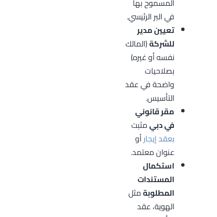
المسموح بها
في البر الرئيسي.
تعيين مدير
للشركة
(المالك
نفسه أو غيره)
بصلاحيات
واضحة في عقد
التأسيس.
مقر قانوني
في دبي
مثبت
بعقد إيجار
أو
عنوان معتمد.
استكمال
المستندات
المطلوبة
مثل
الهوية، عقد