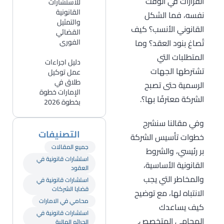
القرارات في الوقت
للاستشارات
القانونية
نفسه، فما الشكل
والتمثيل
القانوني الأنسب؟ كيف
القضائي
تُصاغ بنود العقد؟ وما
الفوري
المتطلبات التي
دليل اجراءات
تشترطها الجهات
عمل توكيل
طلاق في
الرسمية حتى تصبح
الإمارات خطوة
الشركة معترفًا بها؟.
بخطوة 2026
وفي مقالنا سنشرح
التصنيفات
خطوات تأسيس الشركة
جميع المقالات
بر رئيسي، والشروط
استشارات قانونية في
القانونية الأساسية،
العقود
والمخاطر التي يجب
استشارات قانونية في
قضايا الشركات
الانتباه لها، مع توضيح
محامي في الامارات
كيف يساعدك
استشارات قانونية في
المحامي المتخصص.
الجرائم المالية