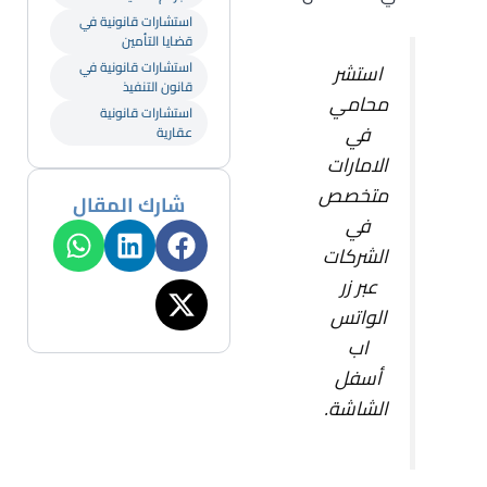
استشارات قانونية في
قضايا التأمين
استشارات قانونية في
استشر
قانون التنفيذ
محامي
استشارات قانونية
في
عقارية
الامارات
متخصص
شارك المقال
في
الشركات
عبر زر
الواتس
اب
أسفل
الشاشة.