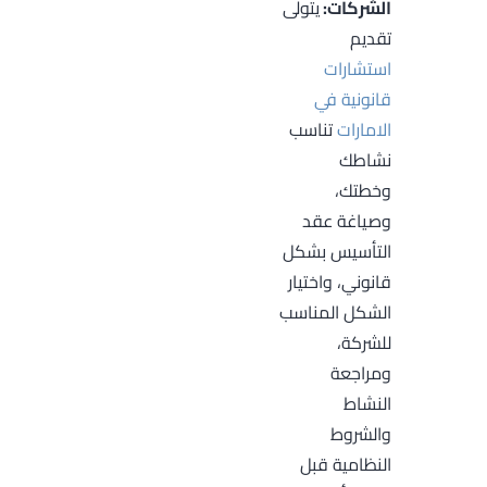
الشركات:
يتولى
تقديم
استشارات
قانونية في
الامارات
تناسب
نشاطك
وخطتك،
وصياغة عقد
التأسيس بشكل
قانوني، واختيار
الشكل المناسب
للشركة،
ومراجعة
النشاط
والشروط
النظامية قبل