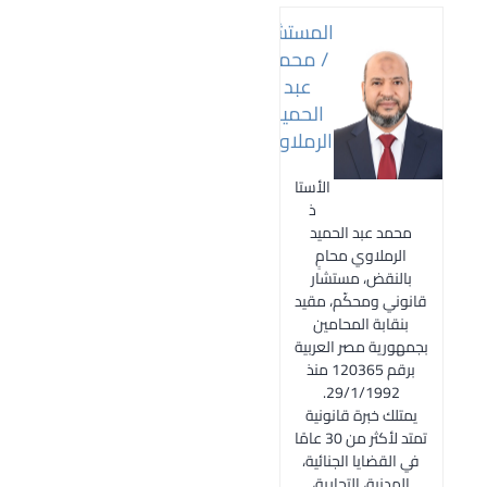
المستشار
/ محمد
عبد
الحميد
الرملاوي
الأستا
ذ
محمد عبد الحميد
الرملاوي محامٍ
بالنقض، مستشار
قانوني ومحكّم، مقيد
بنقابة المحامين
بجمهورية مصر العربية
برقم 120365 منذ
29/1/1992.
يمتلك خبرة قانونية
تمتد لأكثر من 30 عامًا
في القضايا الجنائية،
المدنية، التجارية،