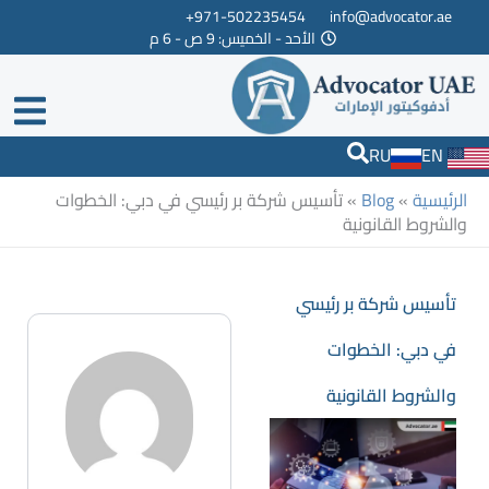
خطي
971-502235454+
info@advocator.ae
الأحد - الخميس: 9 ص - 6 م
لى
لمحتوى
RU
EN
الرئيسية
»
Blog
»
تأسيس شركة بر رئيسي في دبي: الخطوات
والشروط القانونية
تأسيس شركة بر رئيسي
في دبي: الخطوات
والشروط القانونية