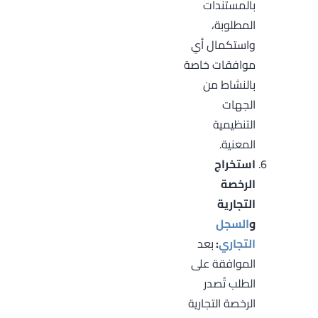
بالمستندات
المطلوبة،
واستكمال أي
موافقات خاصة
بالنشاط من
الجهات
التنظيمية
المعنية.
استخراج
الرخصة
التجارية
و
السجل
التجاري
:
بعد
الموافقة على
الطلب تُصدر
الرخصة التجارية