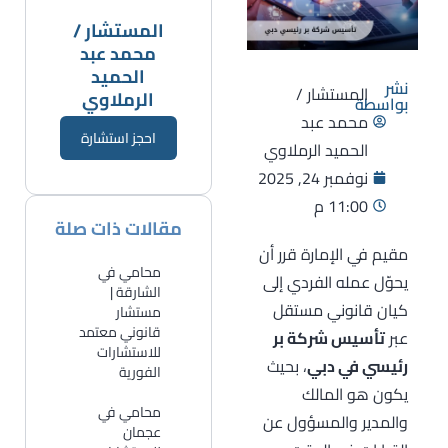
المستشار /
محمد عبد
الحميد
نشر
المستشار /
الرملاوي
بواسطة
محمد عبد
احجز استشارة
الحميد الرملاوي
نوفمبر 24, 2025
11:00 م
مقالات ذات صلة
مقيم في الإمارة قرر أن
محامي في
يحوّل عمله الفردي إلى
الشارقة |
كيان قانوني مستقل
مستشار
قانوني معتمد
عبر
تأسيس شركة بر
للاستشارات
رئيسي في دبي
، بحيث
الفورية
يكون هو المالك
​محامي في
والمدير والمسؤول عن
عجمان