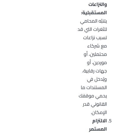
والنزاعات
المستقبلية:
يتنبّه المحامي
للثغرات التي قد
تسبب نزاعات
مع شركاء
محتملين، أو
موردين، أو
جهات رقابية،
ويُدخل في
المستندات ما
يحمي موقفك
القانوني قدر
الإمكان.
الالتزام
المستمر