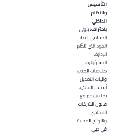
التأسيس
والنظام
الداخلي
باحتراف:
يتولى
المحامي إعداد
البنود التي تنظّم
الإدارة،
المسؤولية،
صلاحيات المدير،
وآليات التعديل
أو نقل الملكية،
بما ينسجم مع
قانون الشركات
الاتحادي
واللوائح المحلية
في دبي.