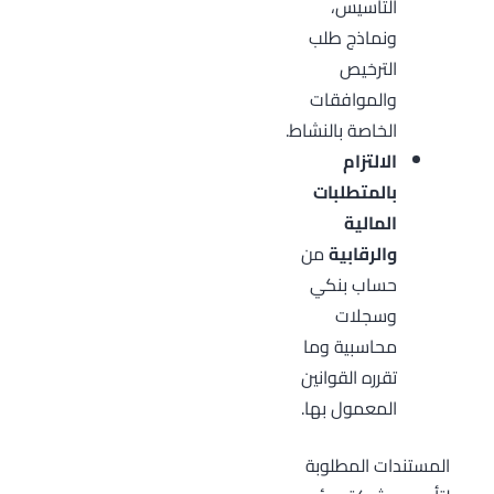
التأسيس،
ونماذج طلب
الترخيص
والموافقات
الخاصة بالنشاط.
الالتزام
بالمتطلبات
المالية
والرقابية
من
حساب بنكي
وسجلات
محاسبية وما
تقرره القوانين
المعمول بها.
المستندات المطلوبة