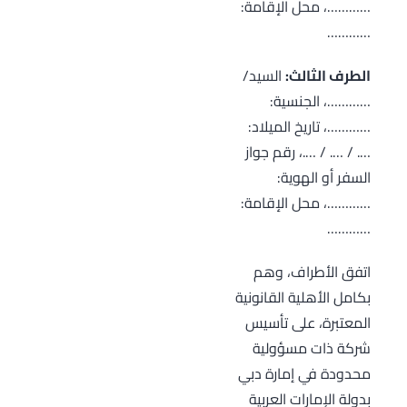
…………، محل الإقامة:
…………
الطرف الثالث:
السيد/
…………، الجنسية:
…………، تاريخ الميلاد:
…. / …. / ….، رقم جواز
السفر أو الهوية:
…………، محل الإقامة:
…………
اتفق الأطراف، وهم
بكامل الأهلية القانونية
المعتبرة، على تأسيس
شركة ذات مسؤولية
محدودة في إمارة دبي
بدولة الإمارات العربية