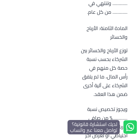
………… وتنتهي في
………… من كل عام.
المادة الثامنة: الأرباح
والخسائر
توزع الأرباح والخسائر بين
الشركاء بحسب نسبة
حصة كل منهم في
رأس المال، ما لم يتفق
الشركاء على آلية أخرى
ضمن هذا العقد.
ويجوز تخصيص نسبة
…………% من صافي
لديك استشارة قانونية؟
الأرباح السنوية لتكوين
تواصل معنا عبر واتساب
احتياطي أو لغرض آخر