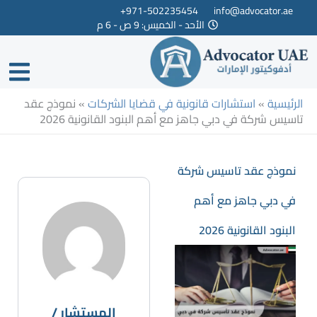
خطي
971-502235454+
info@advocator.ae
الأحد - الخميس: 9 ص - 6 م
لى
لمحتوى
الرئيسية
»
استشارات قانونية في قضايا الشركات
»
نموذج عقد
تاسيس شركة في دبي جاهز مع أهم البنود القانونية 2026
نموذج عقد تاسيس شركة
في دبي جاهز مع أهم
البنود القانونية 2026
المستشار /