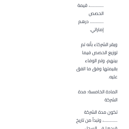
…………، قيمة
الحصص
………… درهم
إماراتي.
ويقر الشركاء بأنه تم
توزيع الحصص فيما
بينهم، وتم الوفاء
بقيمتها وفق ما اتفق
عليه.
المادة الخامسة: مدة
الشركة
تكون مدة الشركة
…………، وتبدأ من تاريخ
قيدها في السجل