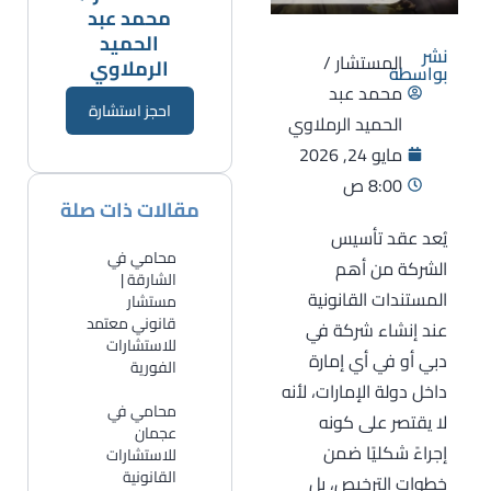
محمد عبد
الحميد
نشر
المستشار /
الرملاوي
بواسطة
محمد عبد
احجز استشارة
الحميد الرملاوي
مايو 24, 2026
8:00 ص
مقالات ذات صلة
يُعد عقد تأسيس
محامي في
الشركة من أهم
الشارقة |
المستندات القانونية
مستشار
قانوني معتمد
عند إنشاء شركة في
للاستشارات
دبي أو في أي إمارة
الفورية
داخل دولة الإمارات، لأنه
​محامي في
لا يقتصر على كونه
عجمان
إجراءً شكليًا ضمن
للاستشارات
القانونية
خطوات الترخيص، بل