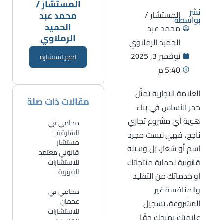
المستشار /
نشر
المستشار /
محمد عبد
بواسطة
الحميد
محمد عبد
الرملاوي
الحميد الرملاوي
نوفمبر 3, 2025
احجز استشارة
5:40 م
العلامة التجارية تمثّل
مقالات ذات صلة
حجر الأساس في بناء
هوية أي مشروع تجاري
محامي في
الشارقة |
ناجح، فهي ليست مجرد
مستشار
اسم أو شعار، بل وسيلة
قانوني معتمد
قانونية لحماية منتجاتك
للاستشارات
الفورية
أو خدماتك من التقليد
والمنافسة غير
​محامي في
عجمان
المشروعة، تسجيل
للاستشارات
علامتك يمنحك حقًا