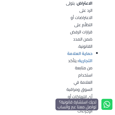
الاعتراض
: يتولى
الرد على
الاعتراضات أو
التظلّم على
قرارات الرفض
ضمن المدد
القانونية.
حماية العلامة
التجارية
:
يتأكد
من متابعة
استخدام
العلامة في
السوق ومراقبة
أي انتهاكات أو
لديك استشارة قانونية؟
تقليد لها، ويتخذ
تواصل معنا عبر واتساب
الإجراءات