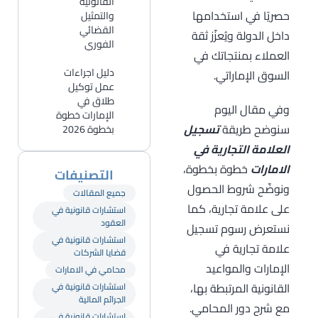
القانونية
حصريًا في استخدامها
والتمثيل
القضائي
داخل الدولة ويُعزّز ثقة
الفوري
العملاء بمنتجاتك في
دليل اجراءات
السوق الإماراتي.
عمل توكيل
طلاق في
وفي مقال اليوم
الإمارات خطوة
سنوضح طريقة
تسجيل
بخطوة 2026
العلامة التجارية في
الامارات
خطوة بخطوة،
التصنيفات
ونوضّح شروط الحصول
جميع المقالات
على علامة تجارية، كما
استشارات قانونية في
العقود
نستعرض رسوم تسجيل
استشارات قانونية في
علامة تجارية في
قضايا الشركات
الإمارات والمواعيد
محامي في الامارات
القانونية المرتبطة بها،
استشارات قانونية في
الجرائم المالية
مع شرح دور المحامي.
استشارات قانونية في