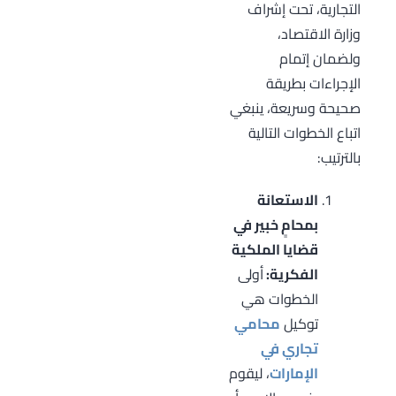
التجارية، تحت إشراف
وزارة الاقتصاد،
ولضمان إتمام
الإجراءات بطريقة
صحيحة وسريعة، ينبغي
اتباع الخطوات التالية
بالترتيب:
الاستعانة
بمحامٍ خبير في
قضايا الملكية
الفكرية:
أولى
الخطوات هي
توكيل
محامي
تجاري في
الإمارات
، ليقوم