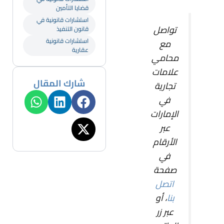
قضايا التأمين
استشارات قانونية في
تواصل
قانون التنفيذ
استشارات قانونية
مع
عقارية
محامي
علامات
شارك المقال
تجارية
في
الإمارات
عبر
الأرقام
في
صفحة
اتصل
بنا
، أو
عبر زر