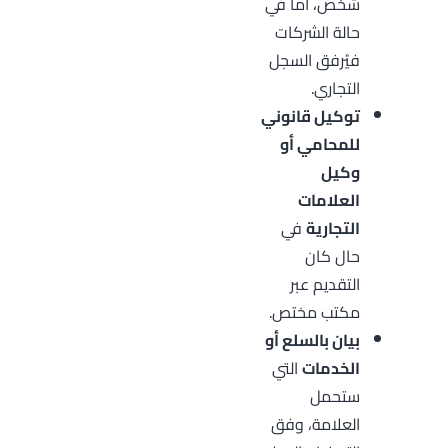
شخص، أما في
حالة الشركات
فيُرفق السجل
التجاري.
توكيل قانوني
للمحامي أو
وكيل
العلامات
التجارية
في
حال كان
التقديم عبر
مكتب مختص.
بيان بالسلع أو
الخدمات
التي
ستحمل
العلامة، وفق