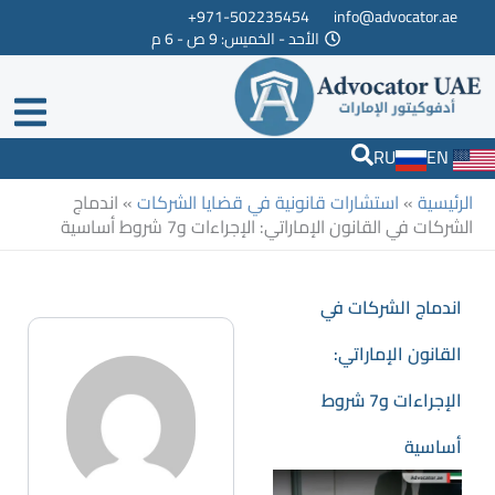
خطي
971-502235454+
info@advocator.ae
الأحد - الخميس: 9 ص - 6 م
لى
لمحتوى
RU
EN
الرئيسية
»
استشارات قانونية في قضايا الشركات
»
اندماج
الشركات في القانون الإماراتي: الإجراءات و7 شروط أساسية
اندماج الشركات في
القانون الإماراتي:
الإجراءات و7 شروط
أساسية