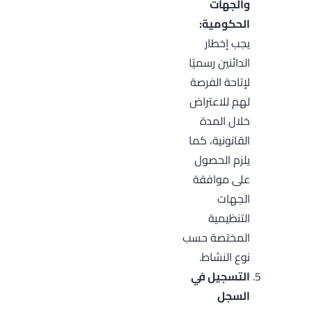
والجهات
الحكومية:
يجب إخطار
الدائنين رسميًا
لإتاحة الفرصة
لهم للاعتراض
خلال المدة
القانونية، كما
يلزم الحصول
على موافقة
الجهات
التنظيمية
المختصة حسب
نوع النشاط.
التسجيل في
السجل