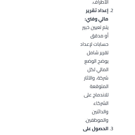
الأطراف.
إعداد تقرير
مالي وفني:
يتم تعيين خبير
أو مدقق
حسابات لإعداد
تقرير شامل
يوضح الوضع
المالي لكل
شركة، والآثار
المتوقعة
للاندماج على
الشركاء
والدائنين
والموظفين.
الحصول على