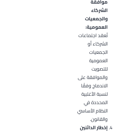
موافقة
الشركاء
والجمعيات
العمومية:
تُعقد اجتماعات
الشركاء أو
الجمعيات
العمومية
للتصويت
والموافقة على
الاندماج وفقًا
لنسبة الأغلبية
المحددة في
النظام الأساسي
والقانون.
إخطار الدائنين