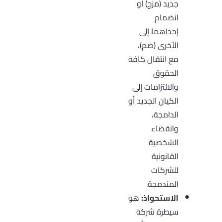
جديد (مزج) أو
انضمام
إحداهما إلى
الأخرى (ضم)،
مع انتقال كافة
الحقوق
والالتزامات إلى
الكيان الجديد أو
الدامجة،
وانقضاء
الشخصية
القانونية
للشركات
المندمجة.
الاستحواذ:
هو
سيطرة شركة