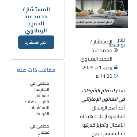
المستشار /
محمد عبد
الحميد
الرملاوي
نشر
المستشار /
احجز استشارة
بواسطة
محمد عبد
الحميد الرملاوي
يوليو 21, 2025
مقالات ذات صلة
11:30 م
محامي في
الشارقة |
يُعتبر
اندماج الشركات
مستشار
في القانون الإماراتي
قانوني معتمد
أحد أهم الوسائل
للاستشارات
الفورية
القانونية لإعادة هيكلة
الأعمال وتعزيز قدرتها
​محامي في
عجمان
التنافسية، إذ يتيح