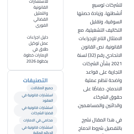
للاستشارات
للشركات توسيع
القانونية
أنشطتها، وزيادة حصتها
والتمثيل
القضائي
السوقية، وتقليل
الفوري
التكاليف التشغيلية، مع
دليل اجراءات
الامتثال التام للإجراءات
عمل توكيل
القانونية. نص القانون
طلاق في
الاتحادي رقم (32) لسنة
الإمارات خطوة
بخطوة 2026
2021 بشأن الشركات
التجارية على قواعد
التصنيفات
واضحة تنظم عملية
الاندماج، حفاظًا على
جميع المقالات
استشارات قانونية في
حقوق الشركاء
العقود
والدائنين والمساهمين.
استشارات قانونية في
قضايا الشركات
في هذا المقال نشرح
محامي في الامارات
بالتفصيل شروط اندماج
استشارات قانونية في
الجرائم المالية