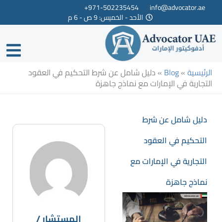
خطي
971-502235454+
info@advocator.ae
الأحد - الخميس: 9 ص - 6 م
لى
لمحتوى
الرئيسية
»
Blog
»
دليل شامل عن شرط التحكيم في العقود
التجارية في الإمارات مع نماذج جاهزة
دليل شامل عن شرط
التحكيم في العقود
التجارية في الإمارات مع
نماذج جاهزة
المستشار /