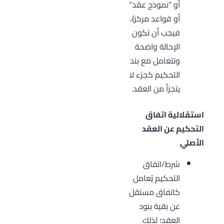
أو “نموذج عقد”
أو قواعد مركز)،
فيجب أن تكون
الإحالة واضحة
وتتعامل مع بند
التحكيم كجزء لا
يتجزأ من العقد.
استقلالية اتفاق
التحكيم عن العقد
الأصلي
شرط/اتفاق
التحكيم يُعامل
كاتفاق مستقل
عن بقية بنود
العقد؛ لذلك