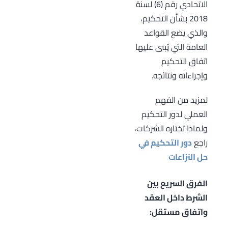
الاتحادي رقم (6) لسنة
2018 بشأن التحكيم،
والذي يضع القواعد
العامة التي يُبنى عليها
اتفاق التحكيم
وإجراءاته ونتائجه.
لمزيد من الفهم
العملي لدور التحكيم
ولماذا تختاره الشركات،
راجع
دور التحكيم في
حل النزاعات
الفرق السريع بين
الشرط داخل العقد
واتفاق مستقل: