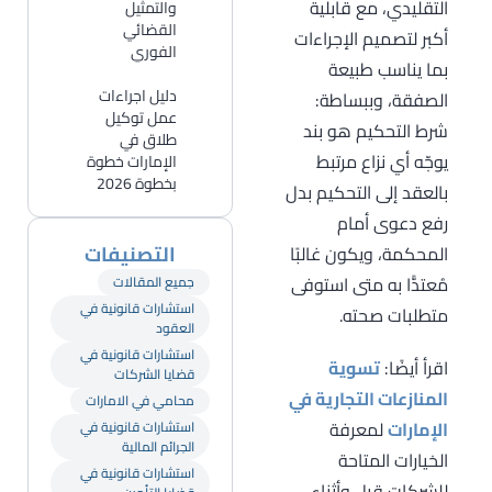
التقليدي، مع قابلية
والتمثيل
القضائي
أكبر لتصميم الإجراءات
الفوري
بما يناسب طبيعة
دليل اجراءات
الصفقة، وببساطة:
عمل توكيل
شرط التحكيم هو بند
طلاق في
يوجّه أي نزاع مرتبط
الإمارات خطوة
بخطوة 2026
بالعقد إلى التحكيم بدل
رفع دعوى أمام
التصنيفات
المحكمة، ويكون غالبًا
مُعتدًّا به متى استوفى
جميع المقالات
استشارات قانونية في
متطلبات صحته.
العقود
استشارات قانونية في
اقرأ أيضًا:
تسوية
قضايا الشركات
المنازعات التجارية في
محامي في الامارات
الإمارات
لمعرفة
استشارات قانونية في
الجرائم المالية
الخيارات المتاحة
استشارات قانونية في
للشركات قبل وأثناء