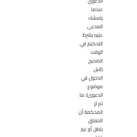
الدعوى
عندما
يتمسّك
المدعى
عليه بشرط
التحكيم في
الوقت
الصحيح
(قبل
الدخول في
موضوع
الدعوى)، ما
لم ترَ
المحكمة أن
الاتفاق
باطل أو غير