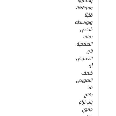
ومكتوبًا
وموقعًا/
مُثبتًا
وبواسطة
شخص
يملك
الصلاحية،
لأن
الغموض
أو
ضعف
التفويض
قد
يفتح
باب نزاع
جانبي