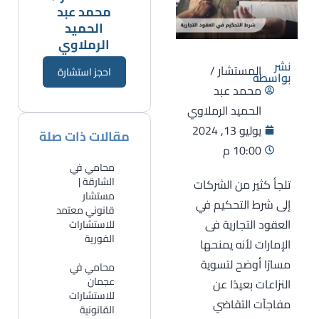
محمد عبد
الحميد
الرملاوي
نشر
المستشار /
احجز استشارة
بواسطة
محمد عبد
الحميد الرملاوي
يوليو 13, 2024
مقالات ذات صلة
10:00 م
محامي في
الشارقة |
تلجأ كثير من الشركات
مستشار
إلى شرط التحكيم في
قانوني معتمد
العقود التجارية فى
للاستشارات
الفورية
الإمارات لأنه يمنحها
مسارًا أوضح لتسوية
​محامي في
عجمان
النزاعات بعيدًا عن
للاستشارات
مفاجآت التقاضي
القانونية