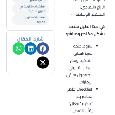
قضايا التأمين
النزاع (التقاضي،
استشارات قانونية في
قانون التنفيذ
التحكيم، الوساطة…).
استشارات قانونية
عقارية
في هذا الدليل ستجد
بشكل مختصر ومباشر:
شارك المقال
شروط صحة
شرط/اتفاق
التحكيم وفق
الإطار القانوني
المعمول به في
الإمارات.
Checklist جاهز
لعناصر بند
تحكيم “فعّال”
يقلّل التعطيل