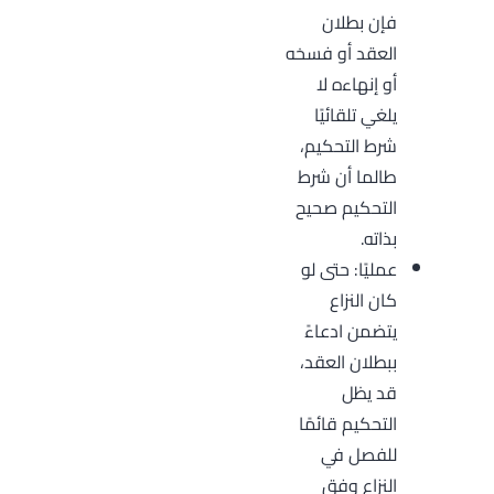
فإن بطلان
العقد أو فسخه
أو إنهاءه لا
يلغي تلقائيًا
شرط التحكيم،
طالما أن شرط
التحكيم صحيح
بذاته.
عمليًا: حتى لو
كان النزاع
يتضمن ادعاءً
ببطلان العقد،
قد يظل
التحكيم قائمًا
للفصل في
النزاع وفق