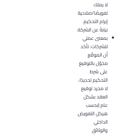
لا يملك
تفويضًا/صلاحية
إبرام التحكيم
نيابةً عن الشركة.
بمعنى عملي
للشركات: تأكد
أن الموقّع
مخوّل بالتوقيع
على شرط
التحكيم تحديدًا،
لا مجرد توقيع
العقد بشكل
عام (بحسب
هيكل التفويض
الداخلي
والوثائق