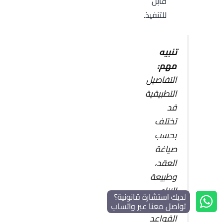
قابل
للتنفيذ.
تنبيه
مهم:
التفاصيل
التطبيقية
قد
تختلف
بحسب
صياغة
العقد،
وطبيعة
النزاع،
لديك استشارة قانونية؟
والمركز/
تواصل معنا عبر واتساب
القواعد