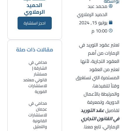
بواسطة
الحميد
محمد عبد
الرملاوي
الحميد الرملاوي
يوليو 15, 2024
احجز استشارة
10:00 م
تعتبر عقود التوريد في
مقالات ذات صلة
الإمارات من أهم
العقود التجارية، لأنها
محامي في
الشارقة |
تعتبر من العقود
مستشار
المستمرة التي تستغرق
قانوني معتمد
وقتاً لتنفيذها،
للاستشارات
الفورية
والمرتبطة بالأعمال
الدورية، ولمعرفة
​محامي في
عجمان
تفاصيل
عقد التوريد
للاستشارات
في القانون التجاري
القانونية
الإماراتي، تابع معنا.
والتمثيل