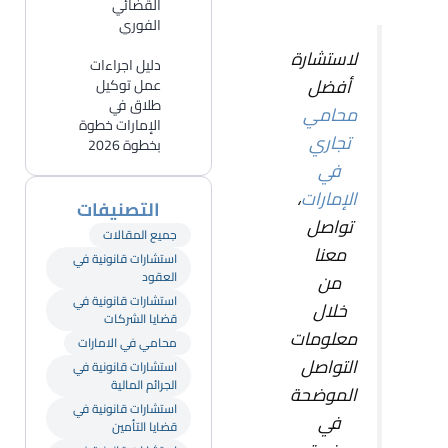
القضائي
الفوري
لاستشارة
دليل اجراءات
أفضل
عمل توكيل
طلاق في
محامي
الإمارات خطوة
تجاري
بخطوة 2026
في
الإمارات
،
التصنيفات
تواصل
جميع المقالات
معنا
استشارات قانونية في
العقود
من
استشارات قانونية في
خلال
قضايا الشركات
معلومات
محامي في الامارات
التواصل
استشارات قانونية في
الجرائم المالية
الموضحة
استشارات قانونية في
في
قضايا التأمين