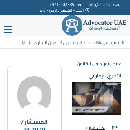
خطي
971-502235454+
info@advocator.ae
الأحد - الخميس: 9 ص - 6 م
لى
لمحتوى
الرئيسية
»
Blog
»
عقد التوريد في القانون التجاري الإماراتي
عقد التوريد في القانون
التجاري الإماراتي
المستشار /
نشر
المستشار /
محمد عبد