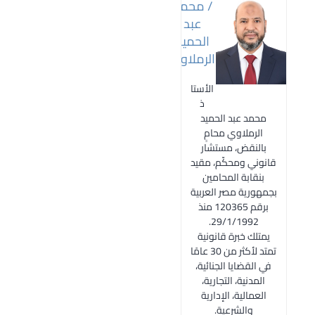
/ محمد
عبد
الحميد
الرملاوي
الأستا
ذ
محمد عبد الحميد
الرملاوي محامٍ
بالنقض، مستشار
قانوني ومحكّم، مقيد
بنقابة المحامين
بجمهورية مصر العربية
برقم 120365 منذ
29/1/1992.
يمتلك خبرة قانونية
تمتد لأكثر من 30 عامًا
في القضايا الجنائية،
المدنية، التجارية،
العمالية، الإدارية
والشرعية.