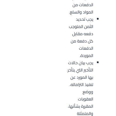
الدفعات من
المواد والسلع.
يجب تحديد
الثمن المتوجب
دفعه مقابل
كل دفعة من
الدفعات
الموردة.
يجب بيان حالات
التأخير التي يتأخر
بها المورد عن
تنفيذ التزاماته،
ووضع
العقوبات
المقررة بشأنها،
والمتمثلة