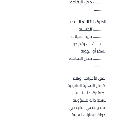
…………، محل الإقامة:
…………
الطرف الثالث:
السيد/
…………، الجنسية:
…………، تاريخ الميلاد:
…. / …. / ….، رقم جواز
السفر أو الهوية:
…………، محل الإقامة:
…………
اتفق الأطراف، وهم
بكامل الأهلية القانونية
المعتبرة، على تأسيس
شركة ذات مسؤولية
محدودة في إمارة دبي
بدولة الإمارات العربية