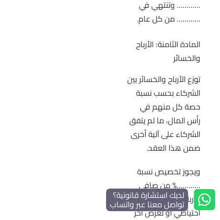
………… وتنتهي في
………… من كل عام.
المادة الثامنة: الأرباح
والخسائر
توزع الأرباح والخسائر بين
الشركاء بحسب نسبة
حصة كل منهم في
رأس المال، ما لم يتفق
الشركاء على آلية أخرى
ضمن هذا العقد.
ويجوز تخصيص نسبة
…………% من صافي
لديك استشارة قانونية؟
الأرباح السنوية لتكوين
تواصل معنا عبر واتساب
احتياطي أو لغرض آخر