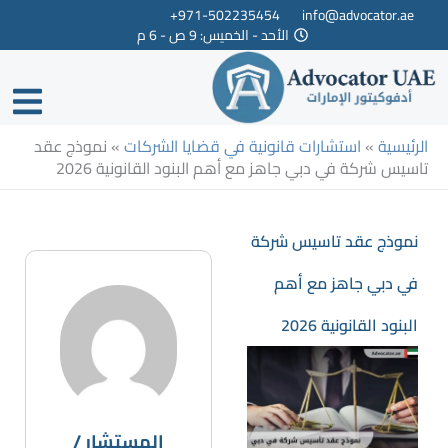
خطي
971-502235454+
info@advocator.ae
الأحد - الخميس: 9 ص - 6 م
لى
لمحتوى
الرئيسية
»
استشارات قانونية في قضايا الشركات
»
نموذج عقد
تاسيس شركة في دبي جاهز مع أهم البنود القانونية 2026
نموذج عقد تاسيس شركة
في دبي جاهز مع أهم
البنود القانونية 2026
المستشار /