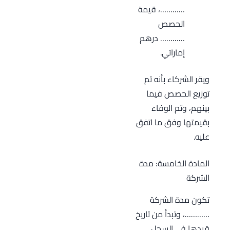
…………، قيمة
الحصص
………… درهم
إماراتي.
ويقر الشركاء بأنه تم
توزيع الحصص فيما
بينهم، وتم الوفاء
بقيمتها وفق ما اتفق
عليه.
المادة الخامسة: مدة
الشركة
تكون مدة الشركة
…………، وتبدأ من تاريخ
قيدها في السجل