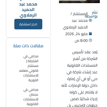
محمد عبد
الحميد
نشر
المستشار /
الرملاوي
بواسطة
محمد عبد
احجز استشارة
الحميد الرملاوي
مايو 24, 2026
8:00 ص
مقالات ذات صلة
يُعد عقد تأسيس
محامي في
الشركة من أهم
الشارقة |
المستندات القانونية
مستشار
قانوني معتمد
عند إنشاء شركة في
للاستشارات
دبي أو في أي إمارة
الفورية
داخل دولة الإمارات، لأنه
​محامي في
لا يقتصر على كونه
عجمان
إجراءً شكليًا ضمن
للاستشارات
القانونية
خطوات الترخيص، بل