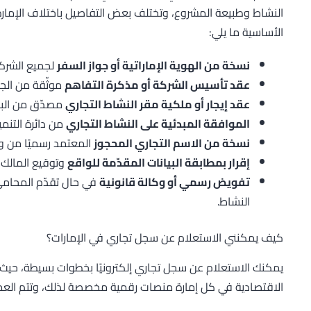
النشاط وطبيعة المشروع، وتختلف بعض التفاصيل باختلاف الإمار
الأساسية ما يلي:
نسخة من الهوية الإماراتية أو جواز السفر
لجميع الشركا
عقد تأسيس الشركة أو مذكرة التفاهم
موثّقة من الج
عقد إيجار أو ملكية مقر النشاط التجاري
مصدّق من البلد
الموافقة المبدئية على النشاط التجاري
من دائرة التنمي
نسخة من الاسم التجاري المحجوز
المعتمد رسميًا من وزا
إقرار بمطابقة البيانات المقدّمة للواقع
وتوقيع المالك 
تفويض رسمي أو وكالة قانونية
في حال تقدّم المحامي 
النشاط.
كيف يمكنني الاستعلام عن سجل تجاري في الإمارات؟
يمكنك الاستعلام عن سجل تجاري إلكترونيًا بخطوات بسيطة، حيث وف
الاقتصادية في كل إمارة منصات رقمية مخصصة لذلك، وتتم العملية