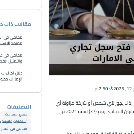
مقالات ذات ص
محامي في الش
معتمد للاستشا
​محامي في عجم
والتمثيل القض
دليل اجراءات
الإمارات خطوة ب
20
2:50 م
، إذ لا يجوز لأي شخص أو شركة مزاولة أي
التصنيفات
نشاط تجاري دون تسجيله رسميًا في هذا السجل وفقًا لأحكام القانون الاتحادي رقم (37) لسنة 2021 في
جميع المقالات
استشارات قانونية 
محامي في الامارا
وأهميته القانونية، وخطوات التسجيل،