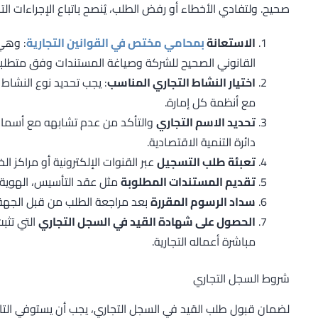
صحيح. ولتفادي الأخطاء أو رفض الطلب، يُنصح باتباع الإجراءات التالي
الاستعانة
بمحامي مختص في القوانين التجارية
: وهي 
القانوني الصحيح للشركة وصياغة المستندات وفق متطلبات القانون ا
اختيار النشاط التجاري المناسب
: يجب تحديد نوع النشاط
مع أنظمة كل إمارة.
تحديد الاسم التجاري
والتأكد من عدم تشابهه مع أسماء 
دائرة التنمية الاقتصادية.
تعبئة طلب التسجيل
عبر القنوات الإلكترونية أو مراكز ا
تقديم المستندات المطلوبة
مثل عقد التأسيس، الهوية، 
سداد الرسوم المقررة
بعد مراجعة الطلب من قبل الجهة
الحصول على شهادة القيد في السجل التجاري
التي تثب
مباشرة أعماله التجارية.
شروط السجل التجاري
لضمان قبول طلب القيد في السجل التجاري، يجب أن يستوفي الت