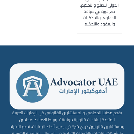
الدولي للصلح والتحكيم،
مع خبرة في صياغة
الدعاوى والمذكرات
والعقود والتحكيم.
يقدم مكتبنا للمحامين والمستشارين القانونيين في الإمارات العربية
المتحدة إرشادات قانونية موثوقة، ويربط العملاء بمحامين
ومستشارين قانونيين ذوي خبرة في جميع أنحاء الإمارات. ندعم الأفراد
والشركات الناشئة والشركات التجارية في المسائل القانونية الرئيسية،