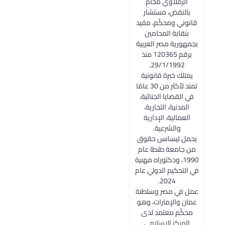
الرملاوي محامٍ
بالنقض، مستشار
قانوني ومحكّم، مقيد
بنقابة المحامين
بجمهورية مصر العربية
برقم 120365 منذ
29/1/1992.
يمتلك خبرة قانونية
تمتد لأكثر من 30 عامًا
في القضايا الجنائية،
المدنية، التجارية،
العمالية، الإدارية
والشرعية.
يحمل ليسانس حقوق
من جامعة طنطا عام
1990، ودكتوراه مهنية
في التحكيم الدولي عام
2024.
عمل في مصر وسلطنة
عمان والإمارات، وهو
محكّم معتمد لدى
المركز الإسلامي