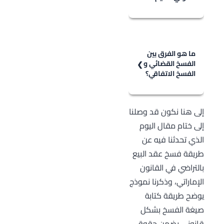
2. أهم البنود التي
تمّ الاتفاق عليها
يترتب على عدم
في القانون
توثيق فسخ العقد
الأصلي.
بشكل قانوني
ما هو الفرق بين
3. الأسباب التي
الفسخ القضائي و
سليم احتمالية
الفسخ الاتفاقي؟
دفعت الفريقين
حدوث نزاعات
إلى فسخ العقد.
مستقبلية بين
الفرق بين الفسخ
4. التأكيد على
أطراف العقد. كأن
إلى هنا نكون قد وصلنا
القضائي والفسخ
عدم وجود أيّ نية
ينكر أحد الأطراف
إلى ختام مقال اليوم
الاتفاقي يكمن
في الاستمرار
حدوث الفسخ أو
الذي تحدثنا فيه عن
في أنّ الفسخ
بالالتزامات الناتجة
حتى قيامه
طريقة فسخ عقد البيع
الاتفاقي يكون
عن العقد.
بالتوقيع على
بالتراضي في القانون
بناًء على اتفاق
صيغة الفسخ
الإماراتي، وذكرنا نموذج
بين الطرفين
المكتوبة.
يوضح طريقة كتابة
والتوصل إلى
صيغة الفسخ بشكل
صيغة قانونية
قانوني يضمن حقوق