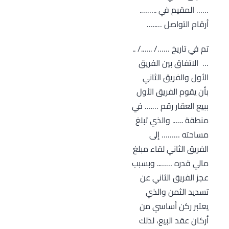
…… المقيم في ..…….
أرقام التواصل …..…
تم في تاريخ ……/ ..…./ ..
… الاتفاق بين الفريق
الأول والفريق الثاني
بأن يقوم الفريق الأول
ببيع العقار رقم ….… في
منطقة ..…. والذي تبلغ
مساحته ……… إلى
الفريق الثاني لقاء مبلغ
مالي قدره …….. وبسبب
عجز الفريق الثاني عن
تسديد الثمن والذي
يعتبر ركن أساسي من
أركان عقد البيع، لذلك