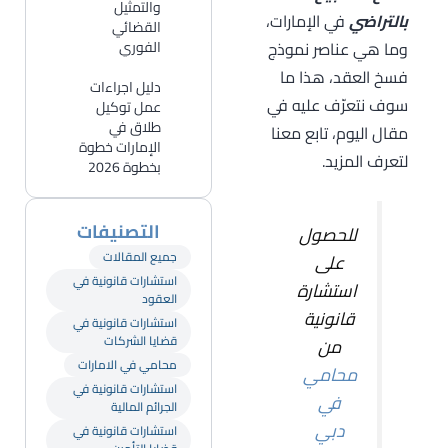
والتمثيل
بالتراضي
في الإمارات،
القضائي
وما هي عناصر نموذج
الفوري
فسخ العقد، هذا ما
دليل اجراءات
سوف نتعرّف عليه في
عمل توكيل
طلاق في
مقال اليوم، تابع معنا
الإمارات خطوة
لتعرف المزيد.
بخطوة 2026
التصنيفات
للحصول
جميع المقالات
على
استشارات قانونية في
استشارة
العقود
قانونية
استشارات قانونية في
قضايا الشركات
من
محامي في الامارات
محامي
استشارات قانونية في
في
الجرائم المالية
دبي
استشارات قانونية في