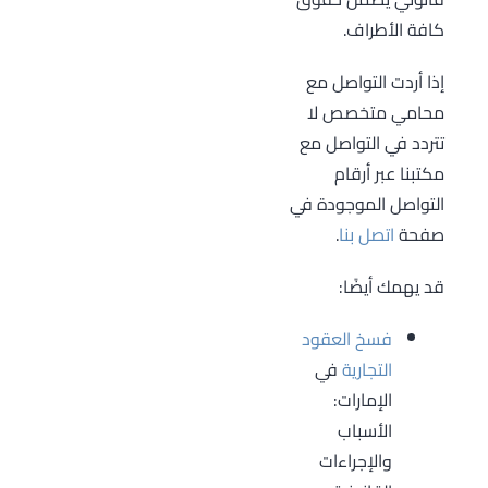
للفسخ ترضي
كافة الأطراف.
كافة الأطراف، أمّا
الفسخ القضائي
إذا أردت التواصل مع
يتم نتيجة رفض
محامي متخصص لا
أحد الأطراف
تتردد في التواصل مع
الفسخ فيقوم
مكتبنا عبر أرقام
المتضرر برفع
التواصل الموجودة في
دعوى أمام
صفحة
اتصل بنا
.
المحكمة
المختصة وكتابة
قد يهمك أيضًا:
طلب الفسخ وفق
فسخ العقود
القوانين المعمول
التجارية
في
بها وتضمينه
الإمارات:
مطالبه.
الأسباب
والإجراءات