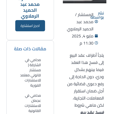
محمد عبد
الحميد
نشر
المستشار /
الرملاوي
بواسطة
محمد عبد
احجز استشارة
الحميد الرملاوي
مايو 4, 2025
11:30 م
مقالات ذات صلة
يلجأ أطراف عقد البيع
محامي في
إلى فسخ هذا العقد
الشارقة |
فيما بينهم بشكل
مستشار
قانوني معتمد
وديّ، دون الحاجة إلى
للاستشارات
رفع دعوى قضائية من
الفورية
أجل ضمان استقرار
​محامي في
المعاملات التجارية،
عجمان
لكن ماهي شروط
للاستشارات
القانونية
فسخ عقد بيع