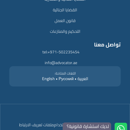
القضايا الجنائية
قانون العمل
التحكيم والمنازعات
تواصل معنا
tel:+971-502235454
info@advocator.ae
اللغات المتاحة:
العربية • English • Русский
سياسة الخصوصية
شروط الاستخدام
ملفات تعريف الارتباط
لديك استشارة قانونية؟