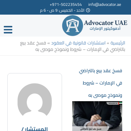
خطي
971-502235454+
info@advocator.ae
الأحد - الخميس: 9 ص - 6 م
لى
لمحتوى
الرئيسية
»
استشارات قانونية في العقود
»
فسخ عقد بيع
بالتراضي في الإمارات – شروط ونموذج موصى به
فسخ عقد بيع بالتراضي
في الإمارات – شروط
ونموذج موصى به
المستشار /