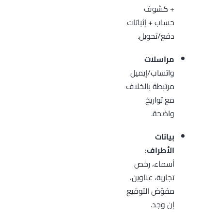
+ كشوف
حساب + إثباتات
دفع/تحويل.
مراسلات
واتساب/إيميل
مرتبطة بالخلاف
مع تواريخ
واضحة.
بيانات
الأطراف
:
أسماء، رخص
تجارية، عناوين،
مفوّض التوقيع
إن وجد.