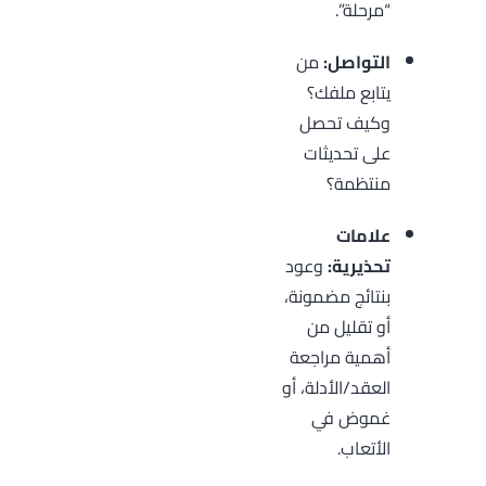
“مرحلة”.
التواصل:
من
يتابع ملفك؟
وكيف تحصل
على تحديثات
منتظمة؟
علامات
تحذيرية:
وعود
بنتائج مضمونة،
أو تقليل من
أهمية مراجعة
العقد/الأدلة، أو
غموض في
الأتعاب.