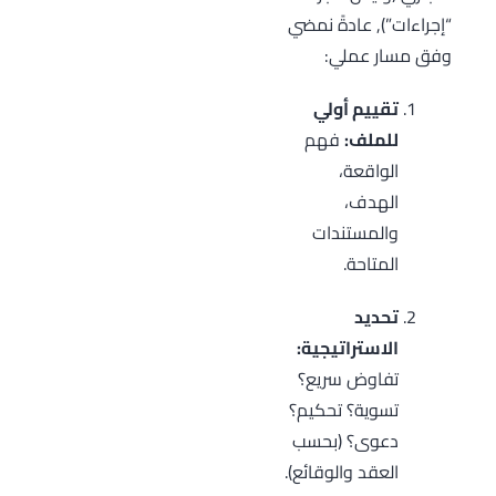
“إجراءات”), عادةً نمضي
وفق مسار عملي:
تقييم أولي
للملف:
فهم
الواقعة،
الهدف،
والمستندات
المتاحة.
تحديد
الاستراتيجية:
تفاوض سريع؟
تسوية؟ تحكيم؟
دعوى؟ (بحسب
العقد والوقائع).