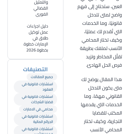
والتمثيل
العين، ستحتاج إلى فهم
القضائي
واضح لمتى تتدخل
الفوري
قانونيًا، وما الخدمات
دليل اجراءات
التي تُقدم لك عمليًا،
عمل توكيل
طلاق في
وكيف تختار المحامي
الإمارات خطوة
الأنسب لملفك بطريقة
بخطوة 2026
تقلّل المخاطر وتزيد
فرص الحل الهادئ.
التصنيفات
جميع المقالات
هذا المقال يوضح لك
استشارات قانونية في
متى يكون التدخل
العقود
القانوني مهمًا، وما
استشارات قانونية في
قضايا الشركات
الخدمات التي يقدمها
محامي في الامارات
المكتب للقضايا
استشارات قانونية في
التجارية، وكيف تختار
الجرائم المالية
المحامي الأنسب
استشارات قانونية في