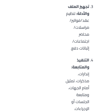
تجهيز الملف
والأدلة:
تنظيم
عقد/فواتير/
مراسلات/
محاضر
اجتماعات/
إثباتات دفع.
التنفيذ
والمتابعة:
إنذارات،
مذكرات، تمثيل
أمام الجهات،
ومتابعة
الجلسات أو
الإجراءات.