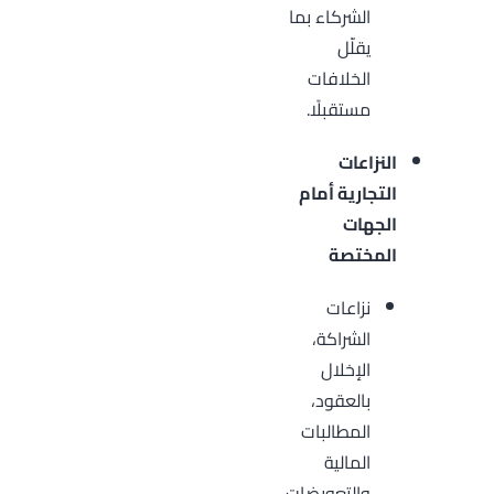
الشركاء بما
يقلّل
الخلافات
مستقبلًا.
النزاعات
التجارية أمام
الجهات
المختصة
نزاعات
الشراكة،
الإخلال
بالعقود،
المطالبات
المالية
والتعويضات،