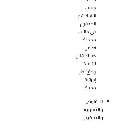
جعلت
الشيك غير
المدفوع
في حالات
محددة
يُعامل
كسند قابل
للتنفيذ
وفق أطر
إجرائية
معينة.
التفاوض
والتسوية
والتحكيم