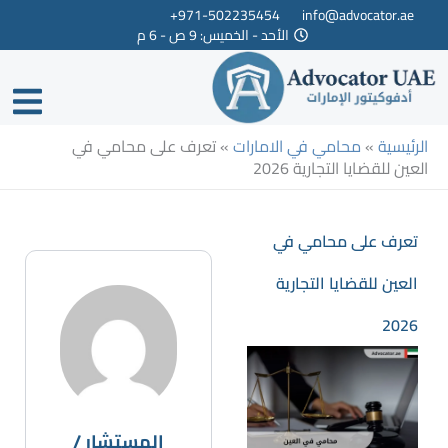
خطي
971-502235454+
info@advocator.ae
الأحد - الخميس: 9 ص - 6 م
لى
لمحتوى
الرئيسية
»
محامي في الامارات
»
تعرف على محامي في
العين للقضايا التجارية 2026
تعرف على محامي في
العين للقضايا التجارية
2026
المستشار /