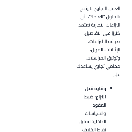
العمل التجاري لا ينجح
بالحلول “العامة”، لأن
النزاعات التجارية تعتمد
كثيرًا على التفاصيل:
صياغة الالتزامات،
الإثباتات، المهل،
وتوثيق المراسلات.
محامي تجاري يساعدك
على:
وقاية قبل
النزاع:
ضبط
العقود
والسياسات
الداخلية لتقليل
نقاط الخلاف.