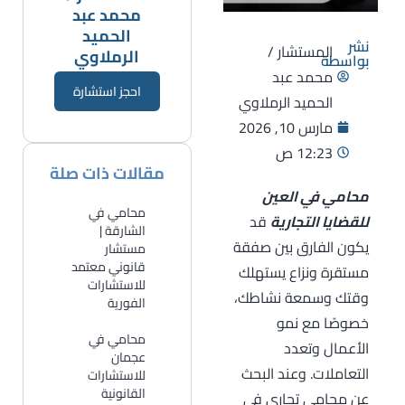
محمد عبد
الحميد
نشر
المستشار /
الرملاوي
بواسطة
محمد عبد
احجز استشارة
الحميد الرملاوي
مارس 10, 2026
12:23 ص
مقالات ذات صلة
محامي في العين
محامي في
للقضايا التجارية
قد
الشارقة |
يكون الفارق بين صفقة
مستشار
قانوني معتمد
مستقرة ونزاع يستهلك
للاستشارات
وقتك وسمعة نشاطك،
الفورية
خصوصًا مع نمو
​محامي في
الأعمال وتعدد
عجمان
التعاملات. وعند البحث
للاستشارات
القانونية
عن محامي تجاري في