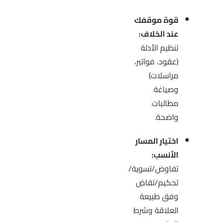
قوة موقفك
عند الخلاف:
تنظيم الأدلة
(عقود، فواتير،
مراسلات)
وصياغة
مطالبات
واضحة.
اختيار المسار
الأنسب:
تفاوض/تسوية/
تحكيم/تقاضٍ
وفق طبيعة
العلاقة وشرط