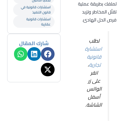
قضايا التأمين
لملفك بطريقة عملية
استشارات قانونية في
تقلّل المخاطر وتزيد
قانون التنفيذ
فرص الحل الهادئ.
استشارات قانونية
عقارية
لطلب
شارك المقال
استشارة
قانونية
تجارية
،
انقر
على زر
الواتس
أسفل
الشاشة.