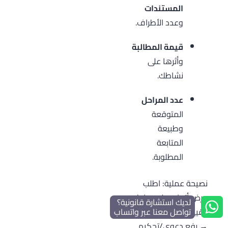
المستندات
وعدد الأطراف.
قيمة المطالبة
وأثرها على
نشاطك.
عدد المراحل
المتوقعة
وطبيعة
المتابعة
المطلوبة.
نصيحة عملية: اطلب
عرض أتعاب على مراحل
لديك استشارة قانونية؟
تواصل معنا عبر واتساب
(تقييم → إنذار/تفاوض
→ رفع دعوى/تحكيم