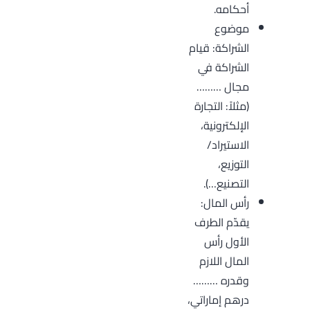
أحكامه.
موضوع
الشراكة: قيام
الشراكة في
مجال ………
(مثلاً: التجارة
الإلكترونية،
الاستيراد/
التوزيع،
التصنيع…).
رأس المال:
يقدّم الطرف
الأول رأس
المال اللازم
وقدره ………
درهم إماراتي،