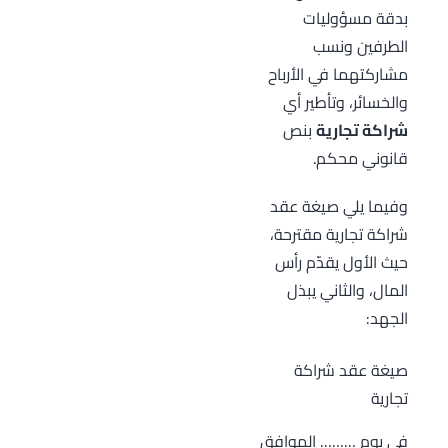
بدقة مسؤوليات
الطرفين ونسب
مشاركتهما في الأرباح
والخسائر، وتأطير أي
شراكة تجارية
بنص
قانوني محكم.
وفيما يلي صيغة عقد
شراكة تجارية مقترحة،
حيث الأول يقدّم رأس
المال، والثاني يبذل
الجهد:
صيغة عقد شراكة
تجارية
في يوم ……… الموافق