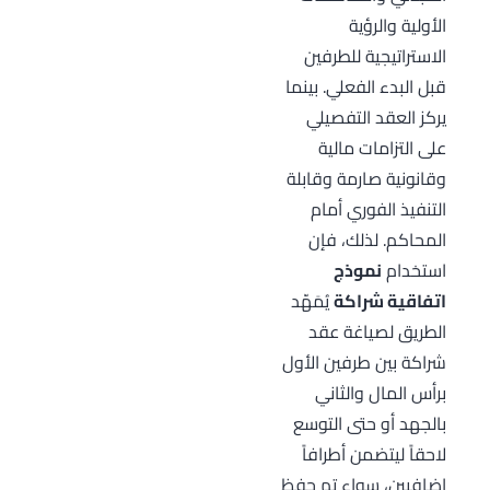
الأولية والرؤية
الاستراتيجية للطرفين
قبل البدء الفعلي. بينما
يركز العقد التفصيلي
على التزامات مالية
وقانونية صارمة وقابلة
التنفيذ الفوري أمام
المحاكم. لذلك، فإن
استخدام
نموذج
اتفاقية شراكة
يُمَهّد
الطريق لصياغة عقد
شراكة بين طرفين الأول
برأس المال والثاني
بالجهد أو حتى التوسع
لاحقاً ليتضمن أطرافاً
إضافيين، سواء تم حفظ