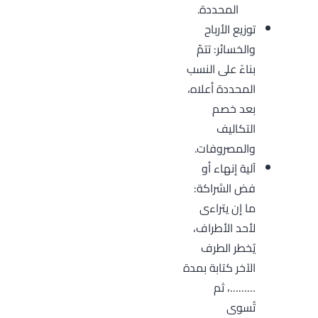
المحددة.
توزيع الأرباح
والخسائر: تتمّ
بناءً على النسب
المحددة أعلاه،
بعد خصم
التكاليف
والمصروفات.
آلية إنهاء أو
فض الشراكة:
ما إن يتراءى
لأحد الأطراف،
يُخطر الطرف
الآخر كتابة بمدة
………، ثم
تُسوى