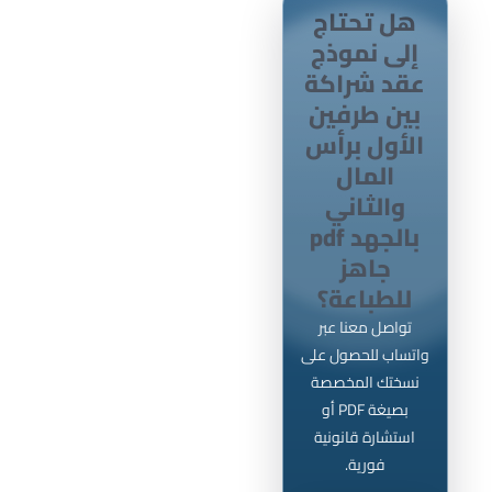
هل تحتاج
إلى نموذج
عقد شراكة
بين طرفين
الأول برأس
المال
والثاني
بالجهد pdf
جاهز
للطباعة؟
تواصل معنا عبر
واتساب للحصول على
نسختك المخصصة
بصيغة PDF أو
استشارة قانونية
فورية.