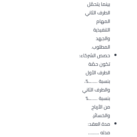
بينما يتحمّل
الطرف الثاني
المهام
التنفيذية
والجهد
المطلوب.
حصص الشركاء:
تكون حصّة
الطرف الأول
بنسبة ……..%،
والطرف الثاني
بنسبة ……..%
من الأرباح
والخسائر.
مدة العقد:
مدته ………