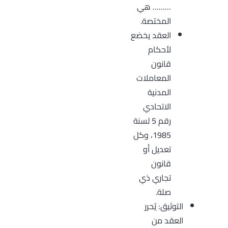
……… هي
المختصة.
العقد يخضع
لأحكام
قانون
المعاملات
المدنية
الاتحادي
رقم 5 لسنة
1985، وكل
تعديل أو
قانون
تجاري ذي
صلة.
التوثيق: يُحرر
العقد من