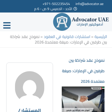
خطي
971-502235454+
info@advocator.ae
الأحد - الخميس: 9 ص - 6 م
لى
لمحتوى
الرئيسية
»
استشارات قانونية في العقود
»
نموذج عقد شراكة
بين طرفين في الإمارات: صيغة معتمدة 2026
نموذج عقد شراكة بين
طرفين في الإمارات: صيغة
معتمدة 2026
المستشار /