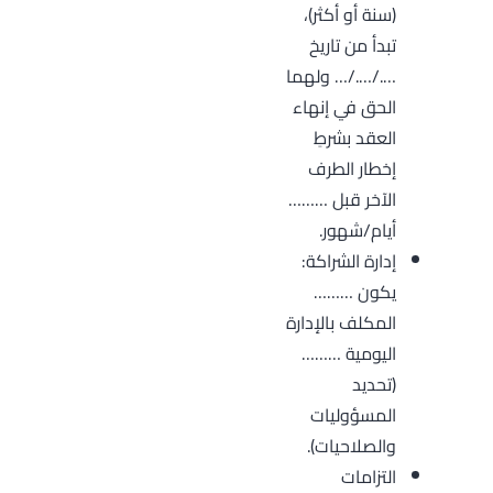
(سنة أو أكثر)،
تبدأ من تاريخ
…./…./… ولهما
الحق في إنهاء
العقد بشرطِ
إخطار الطرف
الآخر قبل ………
أيام/شهور.
إدارة الشراكة:
يكون ………
المكلف بالإدارة
اليومية ………
(تحديد
المسؤوليات
والصلاحيات).
التزامات