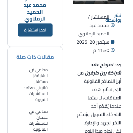
محمد عبد
الحميد
نشر
المستشار /
الرملاوي
بواسطة
محمد عبد
احجز استشارة
الحميد الرملاوي
سبتمبر 20, 2025
11:30 م
مقالات ذات صلة
يعد
نموذج عقد
محامي في
شراكة بين طرفين
من
الشارقة |
أبرز النماذج القانونية
مستشار
قانوني معتمد
التي تنظّم هذه
للاستشارات
العلاقات، لا سيّما
الفورية
عندما يُقدّم أحد
​محامي في
الشركاء التمويل ويُقدّم
عجمان
الآخر الجهد والإدارة.
للاستشارات
القانونية
لكن نجاح هذا النوع