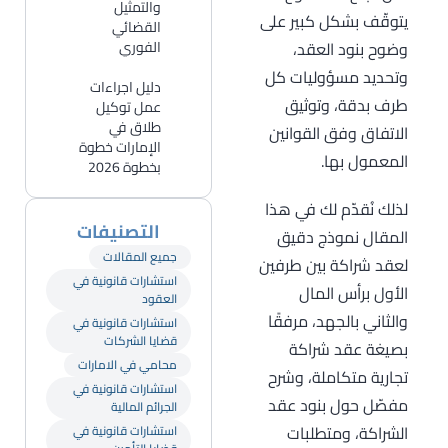
والتمثيل
يتوقّف بشكل كبير على
القضائي
وضوح بنود العقد،
الفوري
وتحديد مسؤوليات كل
دليل اجراءات
طرف بدقة، وتوثيق
عمل توكيل
طلاق في
الاتفاق وفق القوانين
الإمارات خطوة
المعمول بها.
بخطوة 2026
لذلك نُقدّم لك في هذا
التصنيفات
المقال نموذج دقيق
جميع المقالات
لعقد شراكة بين طرفين
استشارات قانونية في
الأول برأس المال
العقود
والثاني بالجهد، مرفقًا
استشارات قانونية في
قضايا الشركات
بصيغة عقد شراكة
محامي في الامارات
تجارية متكاملة، وشرح
استشارات قانونية في
مفصّل حول بنود عقد
الجرائم المالية
الشراكة، ومتطلبات
استشارات قانونية في