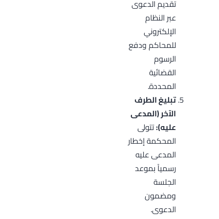
تقديم الدعوى
عبر النظام
الإلكتروني
للمحاكم ودفع
الرسوم
القضائية
المحددة.
تبليغ الطرف
الآخر (المدعى
عليه):
تتولى
المحكمة إخطار
المدعى عليه
رسمياً بموعد
الجلسة
ومضمون
الدعوى.