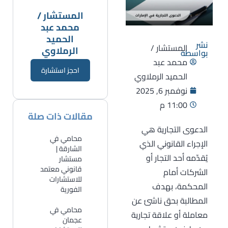
المستشار /
محمد عبد
الحميد
نشر
المستشار /
الرملاوي
بواسطة
محمد عبد
احجز استشارة
الحميد الرملاوي
نوفمبر 6, 2025
11:00 م
مقالات ذات صلة
الدعوى التجارية هي
محامي في
الإجراء القانوني الذي
الشارقة |
يُقدّمه أحد التجار أو
مستشار
قانوني معتمد
الشركات أمام
للاستشارات
المحكمة، بهدف
الفورية
المطالبة بحق ناشئ عن
​محامي في
معاملة أو علاقة تجارية
عجمان