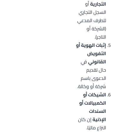
التجارية
أو
السجل التجاري
للطرف المدعي
(الشركة أو
التاجر).
إثبات الهوية أو
التفويض
القانوني
في
حال تقديم
الدعوى باسم
شركة أو وكالة.
الشيكات أو
الكمبيالات أو
السندات
الإذنية
إن كان
النزاع ماليًا.