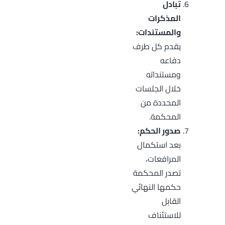
تبادل
المذكرات
والمستندات:
يقدم كل طرف
دفاعه
ومستنداته
خلال الجلسات
المحددة من
المحكمة.
صدور الحكم:
بعد استكمال
المرافعات،
تصدر المحكمة
حكمها النهائي
القابل
للاستئناف