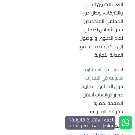
التعاملات بين التجار
المشروعة أو
الحق، ويبدأ حساب
والشركات، ويظل دور
التعويض عن
المدة من يوم
المحامي المتخصص
الأضرار التجارية.
وقوع الفعل أو
حجر الأساس لضمان
إخلال أحد الأطراف
نجاح الدعوى والوصول
بالالتزام.
إلى حكمٍ منصف يحقق
العدالة التجارية.
احصل على
استشارة
قانونية في الامارات
حول الدعاوى التجارية
عبر زر الواتساب أسفل
الصفحة لحماية
حقوقك القانونية.
لديك استشارة قانونية؟
تواصل معنا عبر واتساب
يمكنك الاطلاع على:
دعوى
رد وبطلان عقد