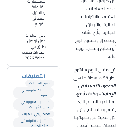
بين طرفين. وتشمل
للاستشارات
القانونية
هذه المعاملات
والتمثيل
العقود، والالتزامات
القضائي
المالية، والأوراق
الفوري
التجارية، وأي نشاط
دليل اجراءات
يهدف إلى تحقيق الربح
عمل توكيل
طلاق في
أو يتعلق بالتجارة بوجه
الإمارات خطوة
عام.
بخطوة 2026
في مقال اليوم سنشرح
التصنيفات
بطريقة مبسطة ما هي
جميع المقالات
الدعوى التجارية في
استشارات قانونية في
الإمارات
، وكيف تُرفع،
العقود
وما الدور المهم الذي
استشارات قانونية في
قضايا الشركات
يقوم به المحامي في
محامي في الامارات
كل خطوة من خطواتها
استشارات قانونية في
لضمان تحقيق أفضل
الجرائم المالية