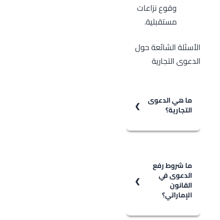
وقوع نزاعات
مستقبلية.
الأسئلة الشائعة حول
الدعوى التجارية
ما هي الدعوى
التجارية؟
الدعوى التجارية
هي مطالبة
قانونية تُرفع أمام
ما شروط رفع
الدعوى في
المحكمة
القانون
المختصة لحل نزاع
الإماراتي؟
ينشأ عن معاملة
أو التزام تجاري بين