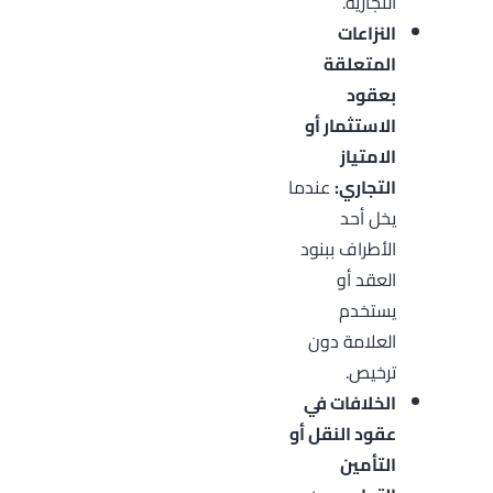
التجارية.
النزاعات
المتعلقة
بعقود
الاستثمار أو
الامتياز
التجاري:
عندما
يخل أحد
الأطراف ببنود
العقد أو
يستخدم
العلامة دون
ترخيص.
الخلافات في
عقود النقل أو
التأمين