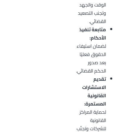
الوقت والجهد
وتجنب التصعيد
القضائي.
متابعة تنفيذ
الأحكام:
لضمان استيفاء
الحقوق فعليًا
بعد صدور
الحكم القضائي.
تقديم
الاستشارات
القانونية
المستمرة:
لحماية المراكز
القانونية
للشركات وتجنّب