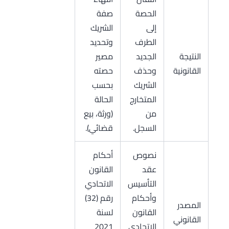
الحصة
صفة
إلى
الشريك
الطرف
وتحديد
النتيجة
الجديد
مصير
القانونية
وحذف
حصته
الشريك
بحسب
المتخارج
الحالة
من
(ورثة، بيع
السجل.
قضائي).
نصوص
أحكام
عقد
القانون
التأسيس
الاتحادي
وأحكام
رقم (32)
المصدر
القانون
لسنة
القانوني
الاتحادي
2021