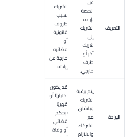
عن
الشريك
الحصة
بسبب
بإرادة
ظروف
التعريف
الشريك
قانونية
إلى
أو
شريك
قضائية
آخر أو
خارجة عن
طرف
إرادته.
خارجي.
قد يكون
يتم برغبة
اختياريًا أو
الشريك
قهريًا
وباتفاق
(بحكم
الإرادة
مع
قضائي
الشركاء
أو وفاة
والالتزام