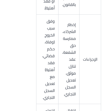
أو فقد
بالقانون.
أهلية).
وفق
إخطار
سبب
الشركاء،
الخروج
ممارسة
(وفاة،
حق
حكم
الشفعة،
قضائي،
الإجراءات
عقد
فقد
تنازل
أهلية)
موثق،
مع
تعديل
تعديل
السجل
السجل
التجاري.
التجاري.
انتقال
انتهاء