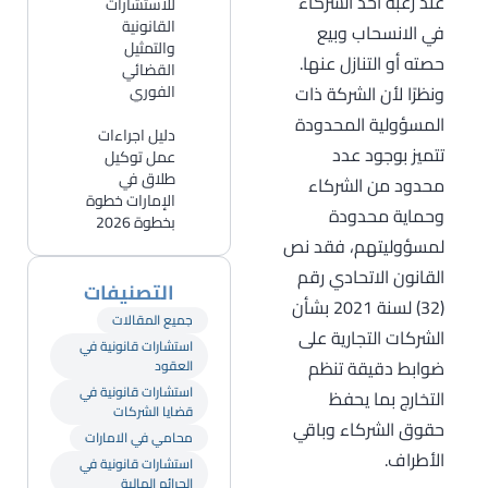
عند رغبة أحد الشركاء
للاستشارات
القانونية
في الانسحاب وبيع
والتمثيل
حصته أو التنازل عنها.
القضائي
ونظرًا لأن الشركة ذات
الفوري
المسؤولية المحدودة
دليل اجراءات
تتميز بوجود عدد
عمل توكيل
طلاق في
محدود من الشركاء
الإمارات خطوة
وحماية محدودة
بخطوة 2026
لمسؤوليتهم، فقد نص
القانون الاتحادي رقم
التصنيفات
(32) لسنة 2021 بشأن
جميع المقالات
الشركات التجارية على
استشارات قانونية في
ضوابط دقيقة تنظم
العقود
استشارات قانونية في
التخارج بما يحفظ
قضايا الشركات
حقوق الشركاء وباقي
محامي في الامارات
الأطراف.
استشارات قانونية في
الجرائم المالية