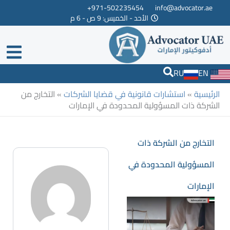
خطي
971-502235454+
info@advocator.ae
الأحد - الخميس: 9 ص - 6 م
لى
لمحتوى
RU
EN
الرئيسية
»
استشارات قانونية في قضايا الشركات
»
التخارج من
الشركة ذات المسؤولية المحدودة في الإمارات
التخارج من الشركة ذات
المسؤولية المحدودة في
الإمارات