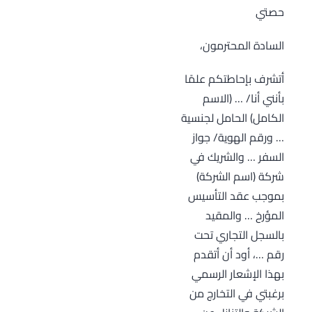
حصتي
السادة المحترمون،
أتشرف بإحاطتكم علمًا
بأنني أنا/ … (الاسم
الكامل) الحامل لجنسية
… ورقم الهوية/ جواز
السفر … والشريك في
شركة (اسم الشركة)
بموجب عقد التأسيس
المؤرخ … والمقيد
بالسجل التجاري تحت
رقم …، أود أن أتقدم
بهذا الإشعار الرسمي
برغبتي في التخارج من