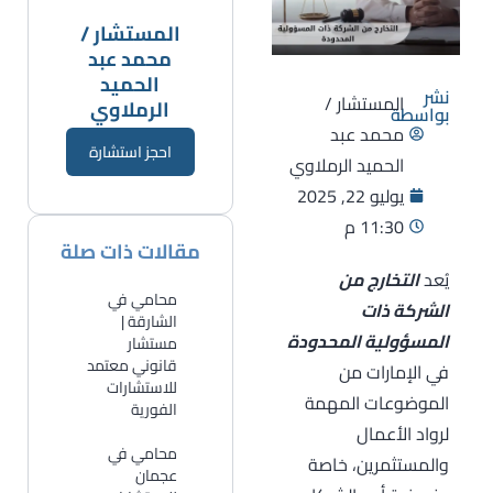
المستشار /
محمد عبد
الحميد
نشر
المستشار /
الرملاوي
بواسطة
محمد عبد
احجز استشارة
الحميد الرملاوي
يوليو 22, 2025
11:30 م
مقالات ذات صلة
يُعد
التخارج من
محامي في
الشركة ذات
الشارقة |
المسؤولية المحدودة
مستشار
قانوني معتمد
في الإمارات من
للاستشارات
الموضوعات المهمة
الفورية
لرواد الأعمال
​محامي في
والمستثمرين، خاصة
عجمان