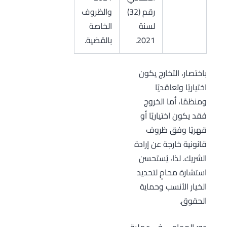
رقم (32)
والظروف
لسنة
الخاصة
2021.
بالقضية.
باختصار، التخارج يكون
اختياريًا وتعاقديًا
ومنظمًا، أما الخروج
فقد يكون اختياريًا أو
قهريًا وفق ظروف
قانونية خارجة عن إرادة
الشريك. لذا، يُستحسن
استشارة محامٍ لتحديد
الخيار الأنسب وحماية
الحقوق.
دور المحامي في عملية