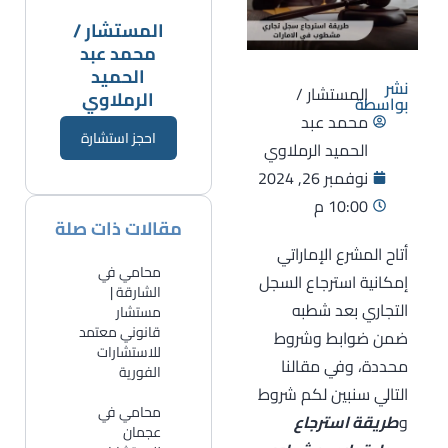
المستشار /
محمد عبد
الحميد
نشر
المستشار /
الرملاوي
بواسطة
محمد عبد
احجز استشارة
الحميد الرملاوي
نوفمبر 26, 2024
10:00 م
مقالات ذات صلة
أتاح المشرع الإماراتي
محامي في
إمكانية استرجاع السجل
الشارقة |
التجاري بعد شطبه
مستشار
قانوني معتمد
ضمن ضوابط وشروط
للاستشارات
محددة، وفي مقالنا
الفورية
التالي سنبين لكم شروط
​محامي في
و
طريقة استرجاع
عجمان