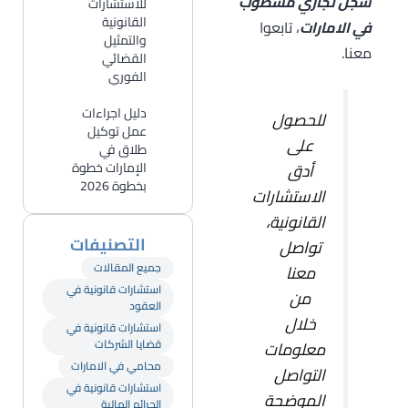
سجل تجاري مشطوب
للاستشارات
القانونية
في الامارات
، تابعوا
والتمثيل
معنا.
القضائي
الفوري
دليل اجراءات
للحصول
عمل توكيل
على
طلاق في
أدق
الإمارات خطوة
بخطوة 2026
الاستشارات
القانونية،
التصنيفات
تواصل
جميع المقالات
معنا
استشارات قانونية في
من
العقود
خلال
استشارات قانونية في
قضايا الشركات
معلومات
محامي في الامارات
التواصل
استشارات قانونية في
الموضحة
الجرائم المالية