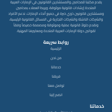
يقدم مكتبنا للمحامين والمستشارين القانونيين في الإمارات العربية
المتحدة إرشادات قانونية موثوقة، ويربط العملاء بمحامين
ومستشارين قانونيين ذوي خبرة في جميع أنحاء الإمارات. ندعم الأفراد
والشركات الناشئة والشركات التجارية في المسائل القانونية الرئيسية،
ونقدم حلولاً قانونية عملية وموثوقة ومصممة خصيصاً وفقاً
لقوانين دولة الإمارات العربية المتحدة ومعاييرها المهنية.
روابط سريعة
الرئيسية
من نحن
خدماتنا
فريقنا
تواصل معنا
انضم إلينا
خدماتنا