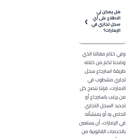
السجل التجاري
بعد فترة طويلة
هل يمكن لي
الاطلاع على أي
من الشطب في
سجل تجاري في
الإمارات، حيث لم
الإمارات؟
تتضمن المادة 10
من اللائحة
يمكن الاطلاع على
وفي ختام مقالنا الذي
التنفيذية لقانون
أي سجل تجاري،
وضحنا لكم من خلاله
السجل التجاري
وذلك وفق الائحة
طريقة استرجاع سجل
الإماراتي المتعلقة
التنفيذية لقانون
تجاري مشطوب في
باسترجاع السجل
السجل التجاري
الامارات، فإننا ننصح كل
بعد الشطب أي
فإنه يحق لكل ذي
من يرغب باسترجاع أو
تحديد لمدة زمنية
صفة أو مصلحة
تجديد السجل التجاري
تتعلق باستعادة
أن يتقدم إلى
الخاص به أو بمنشأته
القيد في السجل
الوزارة أو السلطة
في الإمارات، أن يستعين
التجاري.
المختصة بطلب
بالخدمات القانونية من
للحصول على