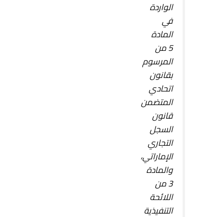
الواردة
في
المادة
5 من
المرسوم
بقانون
اتحادي
المتضمن
قانون
السجل
التجاري
الإماراتي،
والمادة
3 من
اللائحة
التنفيذية