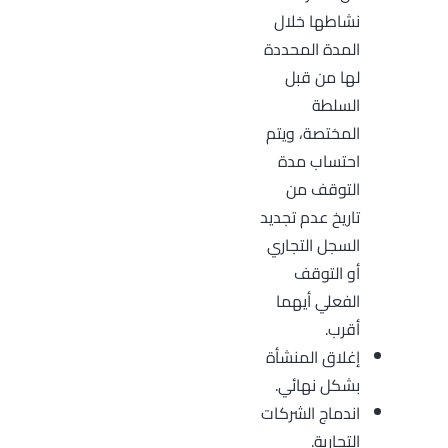
نشاطها خلال
المدة المحددة
لها من قبل
السلطة
المختصة، ويتم
احتساب مدة
التوقف من
تاريخ عدم تجديد
السجل التجاري
أو التوقف
الفعلي أيهما
أقرب.
إغلاق المنشأة
بشكل نهائي.
اندماج الشركات
التجارية.