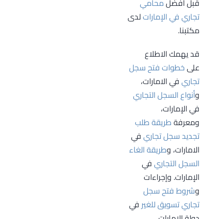
قبل أفضل
محامي
كافة البيانات التي
تجاري في الإمارات
لدى
تتعلق بالسجل
مكتبنا.
التجاري، إذ يعتبر
القيد في السجل
قد يهمك الاطلاع
التجاري شهر
على
خطوات فتح سجل
للمعلومات
تجاري
في الامارات،
المتعلقة بالتاجر أو
و
أنواع السجل التجاري
المنشأة أو
في الإمارات،
الشركة يمكن
ومعرفة
طريقة طلب
للجمهور الاطلاع
تجديد سجل تجاري
في
عليه.
الامارات، و
طريقة الغاء
السجل التجاري
في
الإمارات. وإجراءات
و
شروط فتح سجل
تجاري تسويق للغير
في
دولة الإمارات.