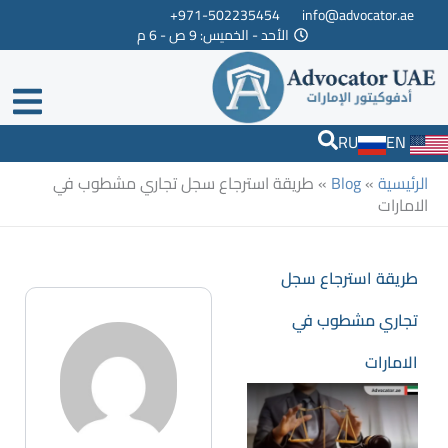
خطي
971-502235454+
info@advocator.ae
الأحد - الخميس: 9 ص - 6 م
لى
لمحتوى
RU
EN
الرئيسية
»
Blog
»
طريقة استرجاع سجل تجاري مشطوب في
الامارات
طريقة استرجاع سجل
تجاري مشطوب في
الامارات