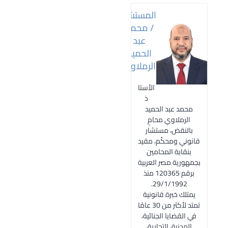
المستشار
/ محمد
عبد
الحميد
الرملاوي
الأستا
ذ
محمد عبد الحميد
الرملاوي محامٍ
بالنقض، مستشار
قانوني ومحكّم، مقيد
بنقابة المحامين
بجمهورية مصر العربية
برقم 120365 منذ
29/1/1992.
يمتلك خبرة قانونية
تمتد لأكثر من 30 عامًا
في القضايا الجنائية،
المدنية، التجارية،