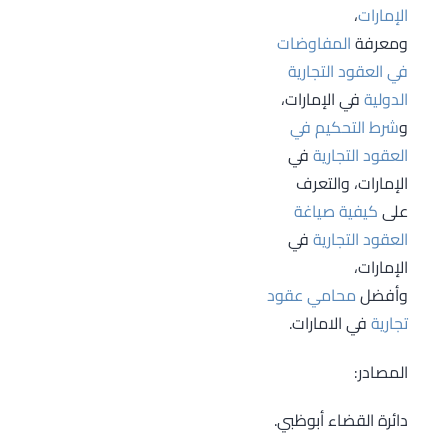
النزاعات التي قد
الإمارات
،
تنشأ بين الأطراف
ومعرفة
المفاوضات
المُتعاقدة،
في العقود التجارية
ويجنبهم التكاليف
الدولية
في الإمارات،
الباهظة للدعاوى
و
شرط التحكيم في
القضائية.
العقود التجارية
في
الإمارات، والتعرف
على
كيفية صياغة
العقود التجارية
في
الإمارات،
وأفضل
محامي عقود
تجارية
في الامارات.
المصادر:
دائرة القضاء أبوظبي.