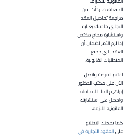
القانونية للأطراف
معترفاً به قانونياً
3 - دفع الرسوم
المتعاقدة، وتأكد من
ويمكن الرجوع إليه
القانونية المترتبة.
مراجعة تفاصيل العقد
عند النزاع.
4 - توثيق العقد
التجاري خاصتك بعناية
2 - يحمي حقوق
من خلال توقيع
واستشارة محامٍ مختص
جميع الأطراف
وختم كاتب العدل.
إذا لزم الأمر لضمان أن
المُتعاقدة حيث
5 - تسجيل العقد
العقد يلبي جميع
يحدد التزامات
إذا لزم الأمر في
المتطلبات القانونية.
وواجبات كل طرف
الجهات المعنية
بشكل واضح.
مثل دائرة التنمية
اغتنم الفرصة واتصل
3 - يعزز من ثقة
الاقتصادية.
الآن على مكتب الدكتور
المُتعاملين في
إبراهيم الملا للمحاماة
النظام القانوني
واحصل على استشارتك
للدولة، ويُسهم
القانونية اللازمة.
في خلق بيئة عمل
جاذبة للاستثمارات.
كما يمكنك الاطلاع
4 - يسهل حل
على
العقود التجارية في