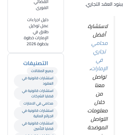
القضائي
ببنود العقد التجاري.
الفوري
دليل اجراءات
لاستشارة
عمل توكيل
طلاق في
أفضل
الإمارات خطوة
محامي
بخطوة 2026
تجاري
في
التصنيفات
الإمارات
،
جميع المقالات
تواصل
استشارات قانونية في
العقود
معنا
استشارات قانونية في
من
قضايا الشركات
خلال
محامي في الامارات
معلومات
استشارات قانونية في
الجرائم المالية
التواصل
استشارات قانونية في
الموضحة
قضايا التأمين