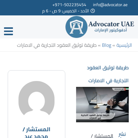
خطي
971-502235454+
info@advocator.ae
الأحد - الخميس: 9 ص - 6 م
لى
لمحتوى
الرئيسية
»
Blog
»
طريقة توثيق العقود التجارية في الامارات
طريقة توثيق العقود
التجارية في الامارات
المستشار /
نشر
المستشار /
محمد عبد