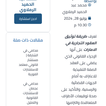
بواسطة
الحميد
محمد عبد
الرملاوي
الحميد الرملاوي
يوليو 28, 2024
احجز استشارة
10:30 م
تعرف
طريقة توثيق
مقالات ذات صلة
العقود التجارية في
الامارات
على أنها
محامي في
الشارقة |
الإجراء القانوني الذي
مستشار
يضفي على العقد
قانوني معتمد
الصفة التنفيذية
للاستشارات
الفورية
للاعتراف به أمام
الجهات القضائية
​محامي في
عجمان
والرسمية، والتأكيد على
للاستشارات
صحة توقيعات الأطراف
القانونية
المتعاقدة والتزامها
والتمثيل