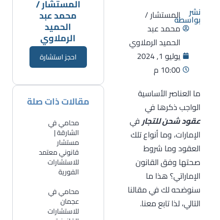
المستشار /
نشر
المستشار /
محمد عبد
بواسطة
الحميد
محمد عبد
الرملاوي
الحميد الرملاوي
يوليو 1, 2024
احجز استشارة
10:00 م
ما العناصر الأساسية
مقالات ذات صلة
الواجب ذكرها في
عقود شحن للتجار
في
محامي في
الشارقة |
الإمارات، وما أنواع تلك
مستشار
العقود وما شروط
قانوني معتمد
صحتها وفق القانون
للاستشارات
الفورية
الإماراتي؟ هذا ما
سنوضحه لك في مقالنا
​محامي في
عجمان
التالي، لذا تابع معنا.
للاستشارات