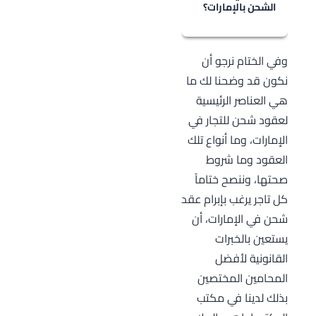
والمشتري، بحيث
الشحن بالإمارات؟
يتحمل البائع
مسؤولية البضاعة
نصت المادة 277
وفي الختام نرجو أن
من شحنها حتى
من قانون
نكون قد وضحنا لك ما
وصولها إلى
المعاملات
هي العناصر الرئيسية
المشتري، وهو
التجارية الإماراتي
لعقود شحن للتجار في
من أكثر العقود
على أنه لا تعتبر
الإمارات، وما أنواع تلك
التي تشكل ضماناً
قوة قاهرة في
العقود وما شروط
للمشتري للحصول
عقود النقل انفجار
صحتها، وننصح ختاماً
على بضاعته دون
وسائل النقل أو
كل تاجر يرغب بإبرام عقد
أية مخاطر تتعلق
احتراقها أو
شحن في الإمارات، أن
بالطريق
تصادمها أو غير
يستعين بالخبرات
والاستلام.
ذلك من الحوادث
القانونية لأفضل
التي ترجع إلى
المحامين المختصين
الآلات التي
بذلك لدينا في مكتب
يستعملها الناقل