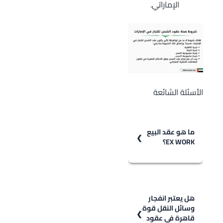
الإماراتي.
الأسئلة الشائعة
ما هو عقد البيع
EX WORK؟
إن عقد البيع EX
WORK هو العقد
الذي يتم إبرامه ما
هل يعتبر انفجار
وسائل النقل قوة
بين البائع
قاهرة في عقود