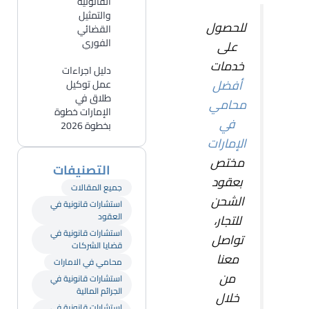
القانونية
والتمثيل
للحصول
القضائي
الفوري
على
خدمات
دليل اجراءات
أفضل
عمل توكيل
طلاق في
محامي
الإمارات خطوة
في
بخطوة 2026
الإمارات
مختص
التصنيفات
بعقود
جميع المقالات
الشحن
استشارات قانونية في
العقود
للتجار،
استشارات قانونية في
تواصل
قضايا الشركات
معنا
محامي في الامارات
من
استشارات قانونية في
الجرائم المالية
خلال
استشارات قانونية في