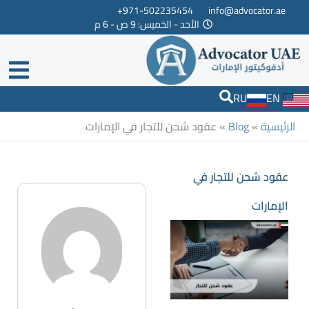
خطي
971-502235454+
info@advocator.ae
الأحد - الخميس: 9 ص - 6 م
لى
لمحتوى
RU
EN
الرئيسية
»
Blog
»
عقود شحن للتجار في الإمارات
عقود شحن للتجار في
الإمارات