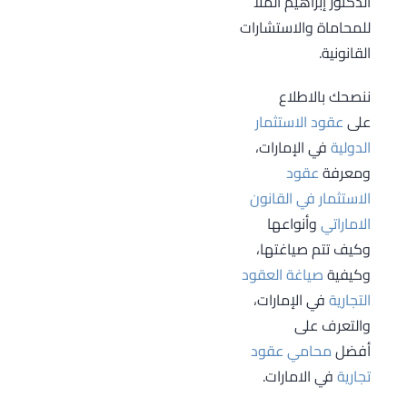
الدكتور إبراهيم الملا
في تنفيذ عملية
للمحاماة والاستشارات
النقل، ولو ثبت
القانونية.
اتخاذه الحيطة
الكافية لضمان
ننصحك بالاطلاع
صلاحيتها للعمل
على
عقود الاستثمار
ومنع وقوع الضرر.
الدولية
في الإمارات،
ومعرفة
عقود
الاستثمار في القانون
الاماراتي
وأنواعها
وكيف تتم صياغتها،
وكيفية
صياغة العقود
التجارية
في الإمارات،
والتعرف على
أفضل
محامي عقود
تجارية
في الامارات.