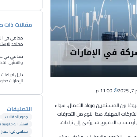
مقالات ذات ص
محامي في الش
معتمد للاستشا
​محامي في عجم
والتمثيل القض
دليل اجراءات
الإمارات خطوة ب
20
11:00 م
وعًا بين المستثمرين ورواد الأعمال، سواء
التصنيفات
لشركات المهنية. هذا النوع من التصرفات
جميع المقالات
ق أو حساب الحقوق قد يؤدي إلى نزاعات.
استشارات قانونية 
محامي في الامارا
ما هي الشروط والإجراءات، وكيف يمكن