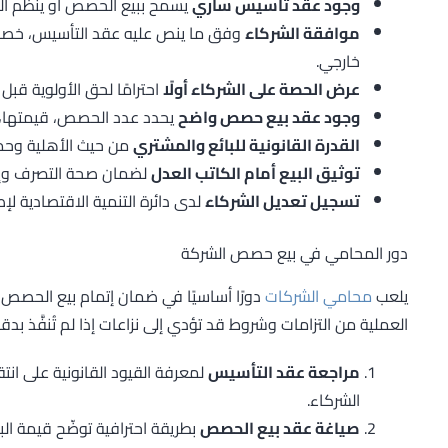
وجود عقد تأسيس ساري
يسمح ببيع الحصص أو ينظم آلية ا
موافقة الشركاء
وفق ما ينص عليه عقد التأسيس، خصو
خارجي.
عرض الحصة على الشركاء أولًا
احترامًا لحق الأولوية قب
وجود عقد بيع حصص واضح
يحدد عدد الحصص، قيمتها، ال
القدرة القانونية للبائع والمشتري
من حيث الأهلية وحمل
توثيق البيع أمام الكاتب العدل
لضمان صحة التصرف وإثبا
تسجيل تعديل الشركاء
لدى دائرة التنمية الاقتصادية لإ
دور المحامي في بيع حصص الشركة
يلعب
محامي الشركات
دورًا أساسيًا في ضمان إتمام بيع الحصص 
العملية من التزامات وشروط قد تؤدي إلى نزاعات إذا لم تُنفَّذ بدق
مراجعة عقد التأسيس
لمعرفة القيود القانونية على انت
الشركاء.
صياغة عقد بيع الحصص
بطريقة احترافية توضّح قيمة الب